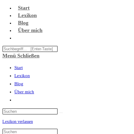
Zum
Start
Inhalt
Lexikon
springen
Blog
Über mich
Website-
Suche
Diese
umschalten
Website
Menü
Schließen
durchsuchen
Start
Lexikon
Blog
Über mich
Website-
Suche
umschalten
Lexikon verlassen