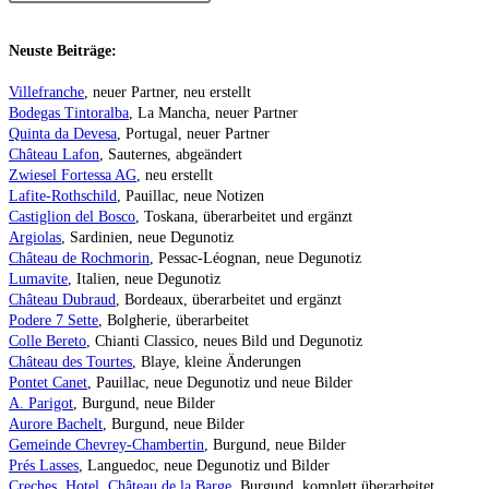
Neuste Beiträge:
Villefranche
, neuer Partner, neu erstellt
Bodegas Tintoralba
, La Mancha, neuer Partner
Quinta da Devesa
, Portugal, neuer Partner
Château Lafon
, Sauternes, abgeändert
Zwiesel Fortessa AG
, neu erstellt
Lafite-Rothschild
, Pauillac, neue Notizen
Castiglion del Bosco
, Toskana, überarbeitet und ergänzt
Argiolas
, Sardinien, neue Degunotiz
Château de Rochmorin
, Pessac-Léognan, neue Degunotiz
Lumavite
, Italien, neue Degunotiz
Château Dubraud
, Bordeaux, überarbeitet und ergänzt
Podere 7 Sette
, Bolgherie, überarbeitet
Colle Bereto
, Chianti Classico, neues Bild und Degunotiz
Château des Tourtes
, Blaye, kleine Änderungen
Pontet Canet
, Pauillac, neue Degunotiz und neue Bilder
A. Parigot
, Burgund, neue Bilder
Aurore Bachelt
, Burgund, neue Bilder
Gemeinde Chevrey-Chambertin
, Burgund, neue Bilder
Prés Lasses
, Languedoc, neue Degunotiz und Bilder
Creches, Hotel, Château de la Barge
, Burgund, komplett überarbeitet