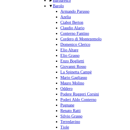
►
Barbaresco
▼
Barolo
Armando Parusso
Azelia
Ciabot Berton
Claudio Alario
Conterno Fantino
Cordero di Montezemolo
Domenico Clerico
Elio Altare
Elio Grasso
Enzo Boglietti
Giovanni Rosso
La Spinetta Campè
Mario Gagliasso
Mauro Molino
Oddero
Podere Ruggeri Corsini
Poderi Aldo Conterno
Pugnane
Renato Ratti
Silvio Grasso
Terredavino
Tiole