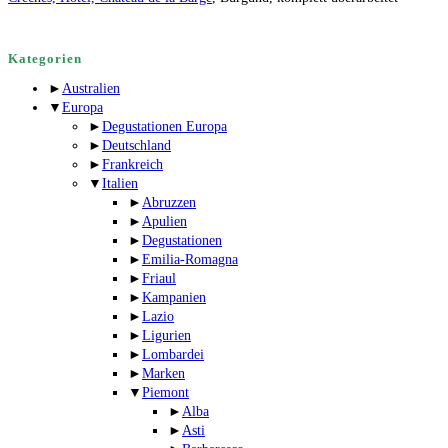
Kategorien
►
Australien
▼
Europa
►
Degustationen Europa
►
Deutschland
►
Frankreich
▼
Italien
►
Abruzzen
►
Apulien
►
Degustationen
►
Emilia-Romagna
►
Friaul
►
Kampanien
►
Lazio
►
Ligurien
►
Lombardei
►
Marken
▼
Piemont
►
Alba
►
Asti