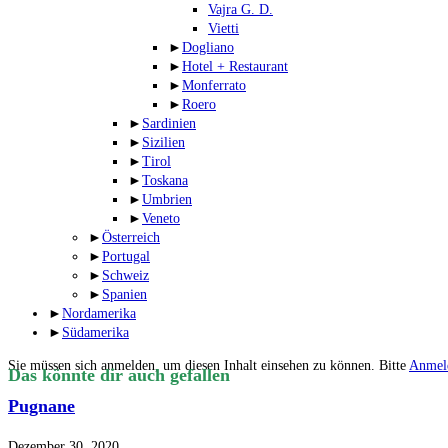
Vajra G. D.
Vietti
►
Dogliano
►
Hotel + Restaurant
►
Monferrato
►
Roero
►
Sardinien
►
Sizilien
►
Tirol
►
Toskana
►
Umbrien
►
Veneto
►
Österreich
►
Portugal
►
Schweiz
►
Spanien
►
Nordamerika
►
Südamerika
Sie müssen sich anmelden, um diesen Inhalt einsehen zu können. Bitte
Anmel
Das könnte dir auch gefallen
Pugnane
Dezember 30, 2020