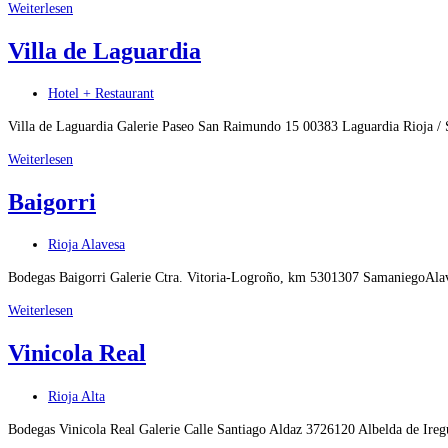
Castillo
Weiterlesen
de
Villa de Laguardia
Mendoza
Beitrags-
Hotel + Restaurant
Kategorie:
Villa de Laguardia Galerie Paseo San Raimundo 15 00383 Laguardia Rioja / 
Villa
Weiterlesen
de
Baigorri
Laguardia
Beitrags-
Rioja Alavesa
Kategorie:
Bodegas Baigorri Galerie Ctra. Vitoria-Logroño, km 5301307 SamaniegoAla
Baigorri
Weiterlesen
Vinicola Real
Beitrags-
Rioja Alta
Kategorie:
Bodegas Vinicola Real Galerie Calle Santiago Aldaz 3726120 Albelda de Ir