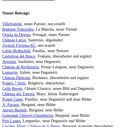
Neuste Beiträge:
Villefranche
, neuer Partner, neu erstellt
Bodegas Tintoralba
, La Mancha, neuer Partner
Quinta da Devesa
, Portugal, neuer Partner
Château Lafon
, Sauternes, abgeändert
Zwiesel Fortessa AG
, neu erstellt
Lafite-Rothschild
, Pauillac, neue Notizen
Castiglion del Bosco
, Toskana, überarbeitet und ergänzt
Argiolas
, Sardinien, neue Degunotiz
Château de Rochmorin
, Pessac-Léognan, neue Degunotiz
Lumavite
, Italien, neue Degunotiz
Château Dubraud
, Bordeaux, überarbeitet und ergänzt
Podere 7 Sette
, Bolgherie, überarbeitet
Colle Bereto
, Chianti Classico, neues Bild und Degunotiz
Château des Tourtes
, Blaye, kleine Änderungen
Pontet Canet
, Pauillac, neue Degunotiz und neue Bilder
A. Parigot
, Burgund, neue Bilder
Aurore Bachelt
, Burgund, neue Bilder
Gemeinde Chevrey-Chambertin
, Burgund, neue Bilder
Prés Lasses
, Languedoc, neue Degunotiz und Bilder
Creches, Hotel, Château de la Barge
, Burgund, komplett überarbeitet