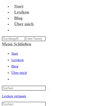
Zum
Start
Inhalt
Lexikon
springen
Blog
Über mich
Website-
Suche
Diese
umschalten
Website
Menü
Schließen
durchsuchen
Start
Lexikon
Blog
Über mich
Website-
Suche
umschalten
Lexikon verlassen