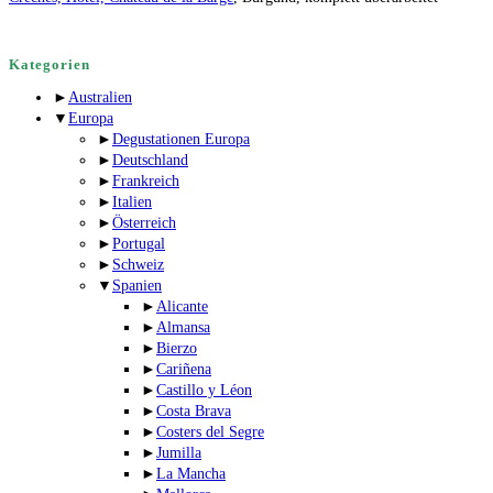
Kategorien
►
Australien
▼
Europa
►
Degustationen Europa
►
Deutschland
►
Frankreich
►
Italien
►
Österreich
►
Portugal
►
Schweiz
▼
Spanien
►
Alicante
►
Almansa
►
Bierzo
►
Cariñena
►
Castillo y Léon
►
Costa Brava
►
Costers del Segre
►
Jumilla
►
La Mancha