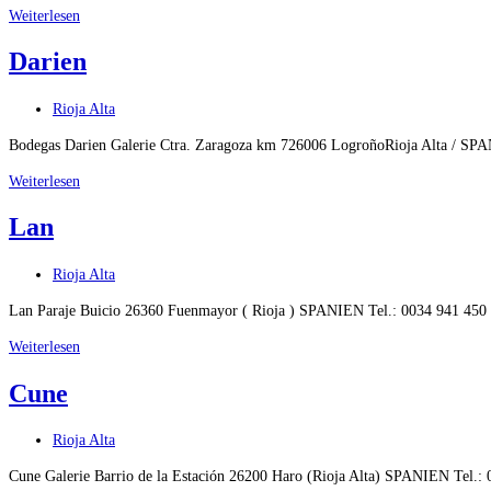
Vinicola
Weiterlesen
Real
Darien
Beitrags-
Rioja Alta
Kategorie:
Bodegas Darien Galerie Ctra. Zaragoza km 726006 LogroñoRioja Alta / SPANI
Darien
Weiterlesen
Lan
Beitrags-
Rioja Alta
Kategorie:
Lan Paraje Buicio 26360 Fuenmayor ( Rioja ) SPANIEN Tel.: 0034 941 450
Lan
Weiterlesen
Cune
Beitrags-
Rioja Alta
Kategorie:
Cune Galerie Barrio de la Estación 26200 Haro (Rioja Alta) SPANIEN Tel.: