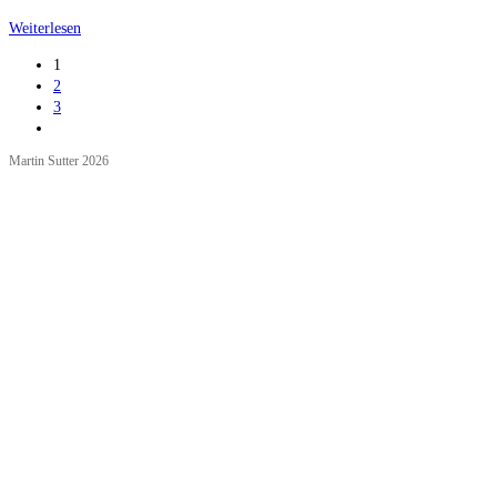
Bodegas
Weiterlesen
las
1
Cepas
2
3
Zur
nächsten
Martin Sutter 2026
Seite