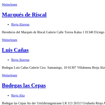
Cune
Weiterlesen
Marqués de Riscal
Beitrags-
Rioja Alavesa
Kategorie:
Herederos del Marqués de Riscal Galerie Calle Torrea Kalea 1 01340 Elcie
Marqués
Weiterlesen
de
Luis Cañas
Riscal
Beitrags-
Rioja Alavesa
Kategorie:
Bodegas Luis Cañas Galerie Ctra. Samaniego, 10 01307 Villabuena Rioja A
Luis
Weiterlesen
Cañas
Bodegas las Cepas
Beitrags-
Rioja Alta
Kategorie:
Bodegas las Cepas An der Umfahrungsstrasse LR 113 26313 Uruñuela Rioja 