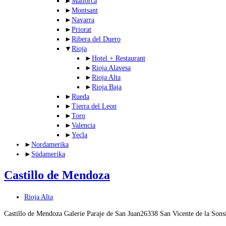
►
Mallorca
►
Montsant
►
Navarra
►
Priorat
►
Ribera del Duero
▼
Rioja
►
Hotel + Restaurant
►
Rioja Alavesa
►
Rioja Alta
►
Rioja Baja
►
Rueda
►
Tierra del Leon
►
Toro
►
Valencia
►
Yecla
►
Nordamerika
►
Südamerika
Castillo de Mendoza
Beitrags-
Rioja Alta
Kategorie:
Castillo de Mendoza Galerie Paraje de San Juan26338 San Vicente de la So