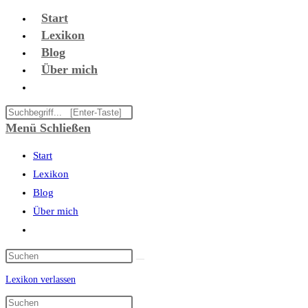
Zum
Start
Inhalt
Lexikon
springen
Blog
Über mich
Website-
Suche
Diese
umschalten
Website
Menü
Schließen
durchsuchen
Start
Lexikon
Blog
Über mich
Website-
Suche
umschalten
Lexikon verlassen