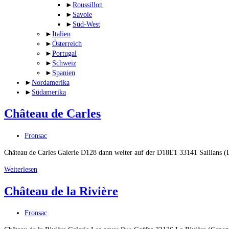
►
Roussillon
►
Savoie
►
Süd-West
►
Italien
►
Österreich
►
Portugal
►
Schweiz
►
Spanien
►
Nordamerika
►
Südamerika
Château de Carles
Beitrags-
Fronsac
Kategorie:
Château de Carles Galerie D128 dann weiter auf der D18E1 33141 Saillans
Château
Weiterlesen
de
Château de la Rivière
Carles
Beitrags-
Fronsac
Kategorie: