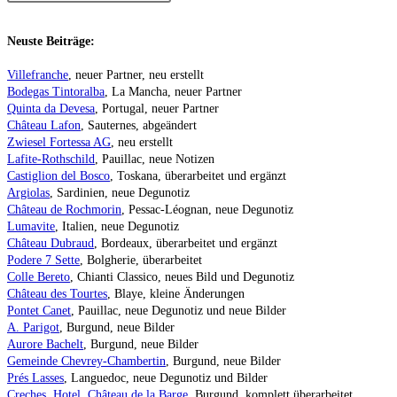
Neuste Beiträge:
Villefranche
, neuer Partner, neu erstellt
Bodegas Tintoralba
, La Mancha, neuer Partner
Quinta da Devesa
, Portugal, neuer Partner
Château Lafon
, Sauternes, abgeändert
Zwiesel Fortessa AG
, neu erstellt
Lafite-Rothschild
, Pauillac, neue Notizen
Castiglion del Bosco
, Toskana, überarbeitet und ergänzt
Argiolas
, Sardinien, neue Degunotiz
Château de Rochmorin
, Pessac-Léognan, neue Degunotiz
Lumavite
, Italien, neue Degunotiz
Château Dubraud
, Bordeaux, überarbeitet und ergänzt
Podere 7 Sette
, Bolgherie, überarbeitet
Colle Bereto
, Chianti Classico, neues Bild und Degunotiz
Château des Tourtes
, Blaye, kleine Änderungen
Pontet Canet
, Pauillac, neue Degunotiz und neue Bilder
A. Parigot
, Burgund, neue Bilder
Aurore Bachelt
, Burgund, neue Bilder
Gemeinde Chevrey-Chambertin
, Burgund, neue Bilder
Prés Lasses
, Languedoc, neue Degunotiz und Bilder
Creches, Hotel, Château de la Barge
, Burgund, komplett überarbeitet