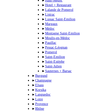
►
Haut-Médoc
►
Hotel + Restaurant
►
Lalande de Pomerol
►
Listrac
►
Lussac Saint-Emilion
►
Margaux
►
Médoc
►
Montagne Saint-Emilion
►
Moulis-en-Médoc
►
Pauillac
►
Pessac-Léognan
►
Pomerol
►
Saint-Emilion
►
Saint-Estèphe
►
Saint-Julien
►
Sauternes + Barsac
►
Burgund
►
Champagne
►
Elsass
►
Korsika
►
Languedoc
►
Loire
►
Provence
►
Rhône