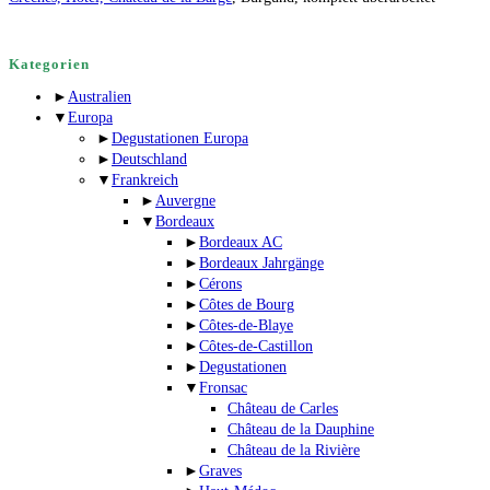
Kategorien
►
Australien
▼
Europa
►
Degustationen Europa
►
Deutschland
▼
Frankreich
►
Auvergne
▼
Bordeaux
►
Bordeaux AC
►
Bordeaux Jahrgänge
►
Cérons
►
Côtes de Bourg
►
Côtes-de-Blaye
►
Côtes-de-Castillon
►
Degustationen
▼
Fronsac
Château de Carles
Château de la Dauphine
Château de la Rivière
►
Graves