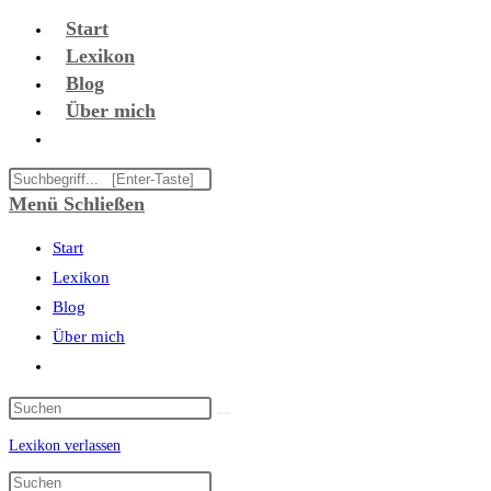
Zum
Start
Inhalt
Lexikon
springen
Blog
Über mich
Website-
Suche
Diese
umschalten
Website
Menü
Schließen
durchsuchen
Start
Lexikon
Blog
Über mich
Website-
Suche
umschalten
Lexikon verlassen