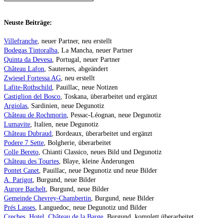
Neuste Beiträge:
Villefranche
, neuer Partner, neu erstellt
Bodegas Tintoralba
, La Mancha, neuer Partner
Quinta da Devesa
, Portugal, neuer Partner
Château Lafon
, Sauternes, abgeändert
Zwiesel Fortessa AG
, neu erstellt
Lafite-Rothschild
, Pauillac, neue Notizen
Castiglion del Bosco
, Toskana, überarbeitet und ergänzt
Argiolas
, Sardinien, neue Degunotiz
Château de Rochmorin
, Pessac-Léognan, neue Degunotiz
Lumavite
, Italien, neue Degunotiz
Château Dubraud
, Bordeaux, überarbeitet und ergänzt
Podere 7 Sette
, Bolgherie, überarbeitet
Colle Bereto
, Chianti Classico, neues Bild und Degunotiz
Château des Tourtes
, Blaye, kleine Änderungen
Pontet Canet
, Pauillac, neue Degunotiz und neue Bilder
A. Parigot
, Burgund, neue Bilder
Aurore Bachelt
, Burgund, neue Bilder
Gemeinde Chevrey-Chambertin
, Burgund, neue Bilder
Prés Lasses
, Languedoc, neue Degunotiz und Bilder
Creches, Hotel, Château de la Barge
, Burgund, komplett überarbeitet