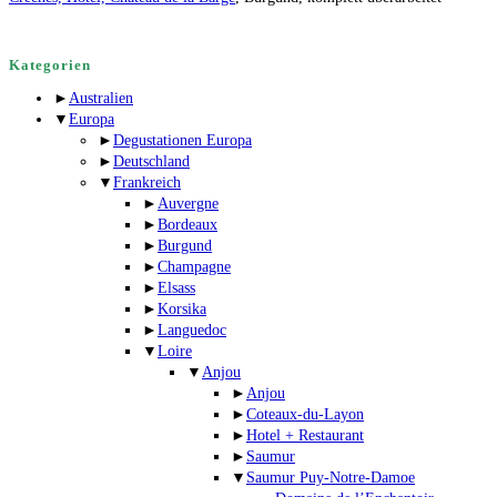
Kategorien
►
Australien
▼
Europa
►
Degustationen Europa
►
Deutschland
▼
Frankreich
►
Auvergne
►
Bordeaux
►
Burgund
►
Champagne
►
Elsass
►
Korsika
►
Languedoc
▼
Loire
▼
Anjou
►
Anjou
►
Coteaux-du-Layon
►
Hotel + Restaurant
►
Saumur
▼
Saumur Puy-Notre-Damoe