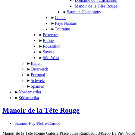
Domaine de l’Enchantoir
Manoir de la Tête Rouge
►
Saumur-Champigny
►
Center
►
Pays Nantais
►
Touraine
►
Provence
►
Rhône
►
Roussillon
►
Savoie
►
Süd-West
►
Italien
►
Österreich
►
Portugal
►
Schweiz
►
Spanien
►
Nordamerika
►
Südamerika
Manoir de la Tête Rouge
Beitrags-
Saumur Puy-Notre-Damoe
Kategorie:
Manoir de la Tête Rouge Galerie Place Jules Raimbault 349260 Le Puy No