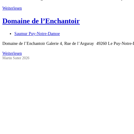
Manoir
Weiterlesen
de
Domaine de l’Enchantoir
la
Tête
Rouge
Beitrags-
Saumur Puy-Notre-Damoe
Kategorie:
Domaine de l’Enchantoir Galerie 4, Rue de l’Arguray 49260 Le Puy-Notre
Domaine
Weiterlesen
Martin Sutter 2026
de
l’Enchantoir