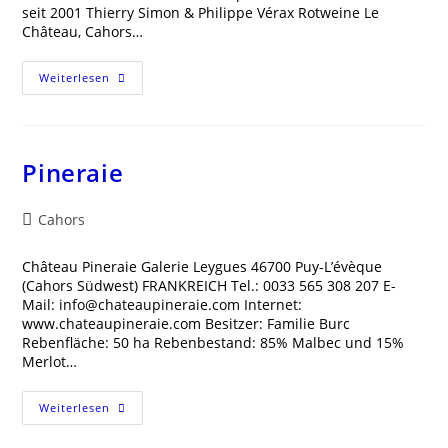
seit 2001 Thierry Simon & Philippe Vérax Rotweine Le
Château, Cahors…
Lacapelle
Weiterlesen
Cabanac
Pineraie
Beitrags-
Cahors
Kategorie:
Château Pineraie Galerie Leygues 46700 Puy-L’évèque
(Cahors Südwest) FRANKREICH Tel.: 0033 565 308 207 E-
Mail: info@chateaupineraie.com Internet:
www.chateaupineraie.com Besitzer: Familie Burc
Rebenfläche: 50 ha Rebenbestand: 85% Malbec und 15%
Merlot…
Pineraie
Weiterlesen