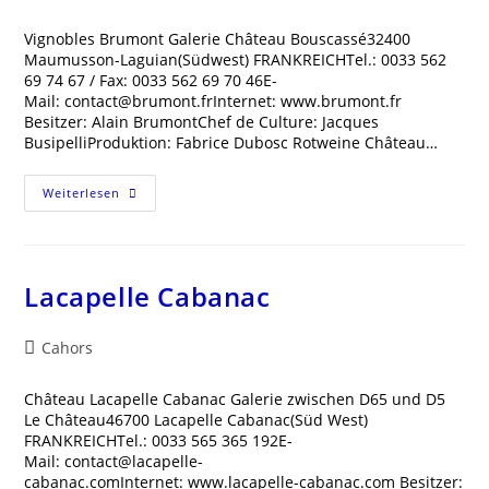
Kategorie:
Vignobles Brumont Galerie Château Bouscassé32400
Maumusson-Laguian(Südwest) FRANKREICHTel.: 0033 562
69 74 67 / Fax: 0033 562 69 70 46E-
Mail: contact@brumont.frInternet: www.brumont.fr
Besitzer: Alain BrumontChef de Culture: Jacques
BusipelliProduktion: Fabrice Dubosc Rotweine Château…
Vignobles
Weiterlesen
Brumont
Lacapelle Cabanac
Beitrags-
Cahors
Kategorie:
Château Lacapelle Cabanac Galerie zwischen D65 und D5
Le Château46700 Lacapelle Cabanac(Süd West)
FRANKREICHTel.: 0033 565 365 192E-
Mail: contact@lacapelle-
cabanac.comInternet: www.lacapelle-cabanac.com Besitzer: