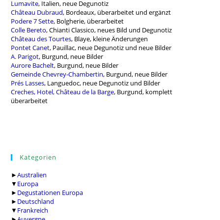
Lumavite
, Italien, neue Degunotiz
Château Dubraud
, Bordeaux, überarbeitet und ergänzt
Podere 7 Sette
, Bolgherie, überarbeitet
Colle Bereto
, Chianti Classico, neues Bild und Degunotiz
Château des Tourtes
, Blaye, kleine Änderungen
Pontet Canet
, Pauillac, neue Degunotiz und neue Bilder
A. Parigot
, Burgund, neue Bilder
Aurore Bachelt
, Burgund, neue Bilder
Gemeinde Chevrey-Chambertin
, Burgund, neue Bilder
Prés Lasses
, Languedoc, neue Degunotiz und Bilder
Creches, Hotel, Château de la Barge
, Burgund, komplett
überarbeitet
Kategorien
►
Australien
▼
Europa
►
Degustationen Europa
►
Deutschland
▼
Frankreich
►
Auvergne