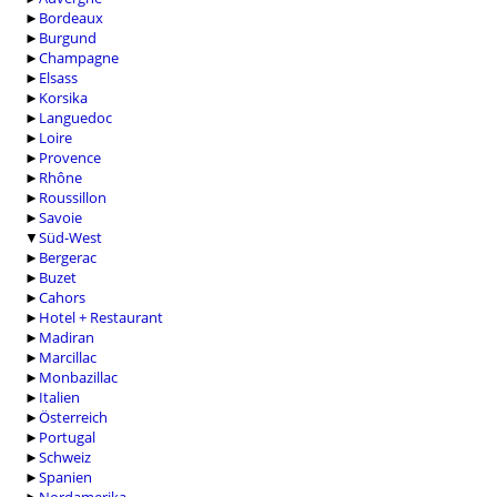
►
Bordeaux
►
Burgund
►
Champagne
►
Elsass
►
Korsika
►
Languedoc
►
Loire
►
Provence
►
Rhône
►
Roussillon
►
Savoie
▼
Süd-West
►
Bergerac
►
Buzet
►
Cahors
►
Hotel + Restaurant
►
Madiran
►
Marcillac
►
Monbazillac
►
Italien
►
Österreich
►
Portugal
►
Schweiz
►
Spanien