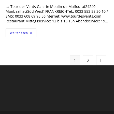
La Tour des Vents Galerie Moulin de Malfourat24240
Monbazillac(Süd West) FRANKREICHTel.: 0033 553 58 30 10 /
SMS: 0033 608 69 95 56Internet: www.tourdesvents.com
Restaurant Mittagsservice: 12 bis 13:15h Abendservice: 19…
Monbazillac,
Weiterlesen
La
Tour
Des
Vents
1
2
Zur näc