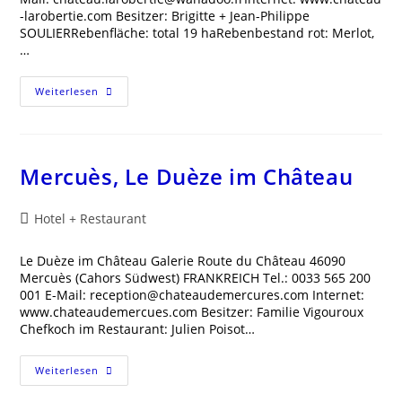
-larobertie.com Besitzer: Brigitte + Jean-Philippe
SOULIERRebenfläche: total 19 haRebenbestand rot: Merlot,
…
Château
Weiterlesen
La
Robertie
Mercuès, Le Duèze im Château
Beitrags-
Hotel + Restaurant
Kategorie:
Le Duèze im Château Galerie Route du Château 46090
Mercuès (Cahors Südwest) FRANKREICH Tel.: 0033 565 200
001 E-Mail: reception@chateaudemercures.com Internet:
www.chateaudemercues.com Besitzer: Familie Vigouroux
Chefkoch im Restaurant: Julien Poisot…
Mercuès,
Weiterlesen
Le
Duèze