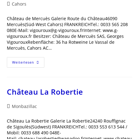
Beitrags-
Cahors
Kategorie:
Château de Mercuès Galerie Route du Château46090
Mercuès(Süd-West Cahors) FRANKREICHTel.: 0033 565 208
080E-Mail: vigouroux@g-vigouroux.frInternet: www.g-
vigouroux.fr Besitzer: Château de Mercuès SAS, Georges
VigourouxRebenfläche: 36 ha Rotweine Le Vassal de
Mercuès, Cahors AC…
Château
Weiterlesen
De
Mercuès
Château La Robertie
Beitrags-
Monbazillac
Kategorie:
Château La Robertie Galerie La Robertie24240 Rouffignac
de Sigoulès(Südwest) FRANKREICHTel.: 0033 553 613 544 /
Mobil: 0033 688 490 048E-
Mail: chateau.larobertie@wanadoo.frInternet: www.chateau