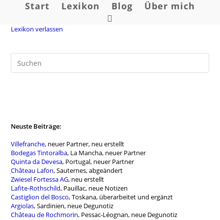
Zum
Start
Lexikon
Blog
Über mich
Inhalt
Website-
springen
Lexikon verlassen
Suche
umschalten
Neuste Beiträge:
Villefranche
, neuer Partner, neu erstellt
Bodegas Tintoralba
, La Mancha, neuer Partner
Quinta da Devesa
, Portugal, neuer Partner
Château Lafon
, Sauternes, abgeändert
Zwiesel Fortessa AG
, neu erstellt
Lafite-Rothschild
, Pauillac, neue Notizen
Castiglion del Bosco
, Toskana, überarbeitet und ergänzt
Argiolas
, Sardinien, neue Degunotiz
Château de Rochmorin
, Pessac-Léognan, neue Degunotiz