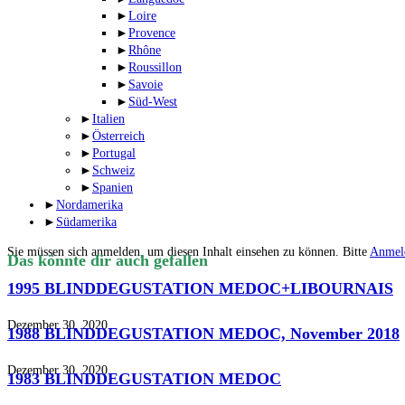
►
Loire
►
Provence
►
Rhône
►
Roussillon
►
Savoie
►
Süd-West
►
Italien
►
Österreich
►
Portugal
►
Schweiz
►
Spanien
►
Nordamerika
►
Südamerika
Sie müssen sich anmelden, um diesen Inhalt einsehen zu können. Bitte
Anmel
Das könnte dir auch gefallen
1995 BLINDDEGUSTATION MEDOC+LIBOURNAIS
Dezember 30, 2020
1988 BLINDDEGUSTATION MEDOC, November 2018
Dezember 30, 2020
1983 BLINDDEGUSTATION MEDOC