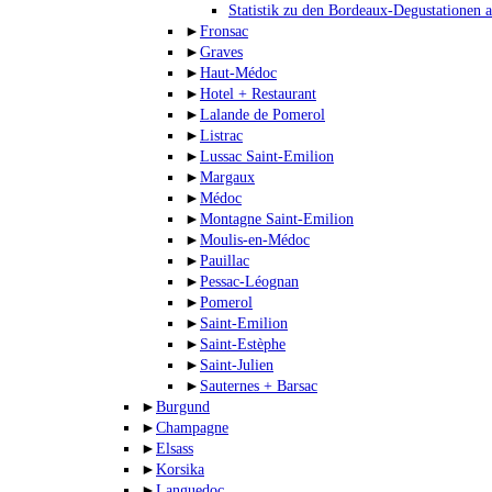
Statistik zu den Bordeaux-Degustationen 
►
Fronsac
►
Graves
►
Haut-Médoc
►
Hotel + Restaurant
►
Lalande de Pomerol
►
Listrac
►
Lussac Saint-Emilion
►
Margaux
►
Médoc
►
Montagne Saint-Emilion
►
Moulis-en-Médoc
►
Pauillac
►
Pessac-Léognan
►
Pomerol
►
Saint-Emilion
►
Saint-Estèphe
►
Saint-Julien
►
Sauternes + Barsac
►
Burgund
►
Champagne
►
Elsass
►
Korsika
►
Languedoc