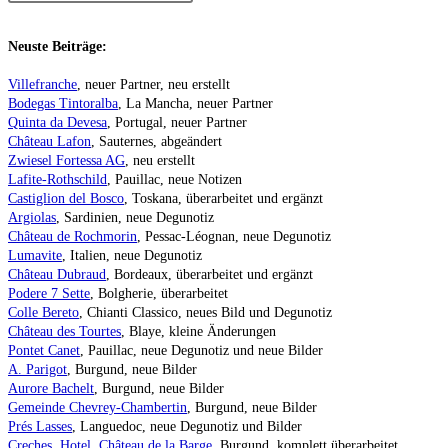
Neuste Beiträge:
Villefranche
, neuer Partner, neu erstellt
Bodegas Tintoralba
, La Mancha, neuer Partner
Quinta da Devesa
, Portugal, neuer Partner
Château Lafon
, Sauternes, abgeändert
Zwiesel Fortessa AG
, neu erstellt
Lafite-Rothschild
, Pauillac, neue Notizen
Castiglion del Bosco
, Toskana, überarbeitet und ergänzt
Argiolas
, Sardinien, neue Degunotiz
Château de Rochmorin
, Pessac-Léognan, neue Degunotiz
Lumavite
, Italien, neue Degunotiz
Château Dubraud
, Bordeaux, überarbeitet und ergänzt
Podere 7 Sette
, Bolgherie, überarbeitet
Colle Bereto
, Chianti Classico, neues Bild und Degunotiz
Château des Tourtes
, Blaye, kleine Änderungen
Pontet Canet
, Pauillac, neue Degunotiz und neue Bilder
A. Parigot
, Burgund, neue Bilder
Aurore Bachelt
, Burgund, neue Bilder
Gemeinde Chevrey-Chambertin
, Burgund, neue Bilder
Prés Lasses
, Languedoc, neue Degunotiz und Bilder
Creches, Hotel, Château de la Barge
, Burgund, komplett überarbeitet