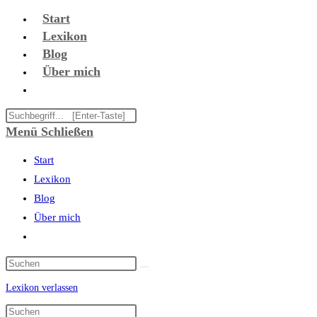
Zum
Start
Inhalt
Lexikon
springen
Blog
Über mich
Website-
Suche
Diese
umschalten
Website
Menü
Schließen
durchsuchen
Start
Lexikon
Blog
Über mich
Website-
Suche
umschalten
Lexikon verlassen