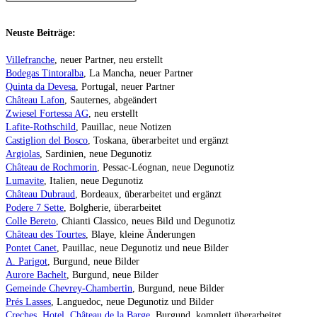
Neuste Beiträge:
Villefranche
, neuer Partner, neu erstellt
Bodegas Tintoralba
, La Mancha, neuer Partner
Quinta da Devesa
, Portugal, neuer Partner
Château Lafon
, Sauternes, abgeändert
Zwiesel Fortessa AG
, neu erstellt
Lafite-Rothschild
, Pauillac, neue Notizen
Castiglion del Bosco
, Toskana, überarbeitet und ergänzt
Argiolas
, Sardinien, neue Degunotiz
Château de Rochmorin
, Pessac-Léognan, neue Degunotiz
Lumavite
, Italien, neue Degunotiz
Château Dubraud
, Bordeaux, überarbeitet und ergänzt
Podere 7 Sette
, Bolgherie, überarbeitet
Colle Bereto
, Chianti Classico, neues Bild und Degunotiz
Château des Tourtes
, Blaye, kleine Änderungen
Pontet Canet
, Pauillac, neue Degunotiz und neue Bilder
A. Parigot
, Burgund, neue Bilder
Aurore Bachelt
, Burgund, neue Bilder
Gemeinde Chevrey-Chambertin
, Burgund, neue Bilder
Prés Lasses
, Languedoc, neue Degunotiz und Bilder
Creches, Hotel, Château de la Barge
, Burgund, komplett überarbeitet