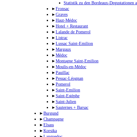
Statistik zu den Bordeaux-Degustationen 
►
Fronsac
►
Graves
►
Haut-Médoc
►
Hotel + Restaurant
►
Lalande de Pomerol
►
Listrac
►
Lussac Saint-Emilion
►
Margaux
►
Médoc
►
Montagne Saint-Emilion
►
Moulis-en-Médoc
►
Pauillac
►
Pessac-Léognan
►
Pomerol
►
Saint-Emilion
►
Saint-Estèphe
►
Saint-Julien
►
Sauternes + Barsac
►
Burgund
►
Champagne
►
Elsass
►
Korsika
►
Languedoc