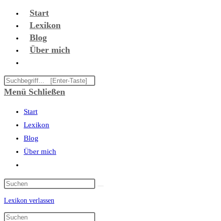
Zum
Start
Inhalt
Lexikon
springen
Blog
Über mich
Website-
Suche
Diese
umschalten
Website
Menü
Schließen
durchsuchen
Start
Lexikon
Blog
Über mich
Website-
Suche
umschalten
Lexikon verlassen