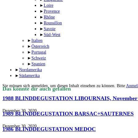
►
Loire
►
Provence
►
Rhône
►
Roussillon
►
Savoie
►
Süd-West
►
Italien
►
Österreich
►
Portugal
►
Schweiz
►
Spanien
►
Nordamerika
►
Südamerika
Sie müssen sich anmelden, um diesen Inhalt einsehen zu können. Bitte
Anmel
Das könnte dir auch gefallen
1988 BLINDDEGUSTATION LIBOURNAIS, November 
Dezember 30, 2020
1989 BLINDDEGUSTATION BARSAC+SAUTERNES
Dezember 30, 2020
1986 BLINDDEGUSTATION MEDOC