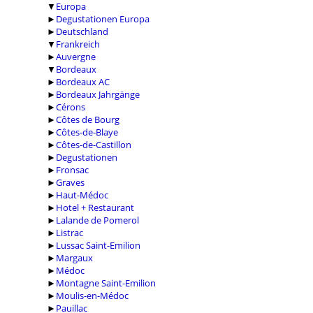
▼
Europa
►
Degustationen Europa
►
Deutschland
▼
Frankreich
►
Auvergne
▼
Bordeaux
►
Bordeaux AC
►
Bordeaux Jahrgänge
►
Cérons
►
Côtes de Bourg
►
Côtes-de-Blaye
►
Côtes-de-Castillon
►
Degustationen
►
Fronsac
►
Graves
►
Haut-Médoc
►
Hotel + Restaurant
►
Lalande de Pomerol
►
Listrac
►
Lussac Saint-Emilion
►
Margaux
►
Médoc
►
Montagne Saint-Emilion
►
Moulis-en-Médoc
►
Pauillac