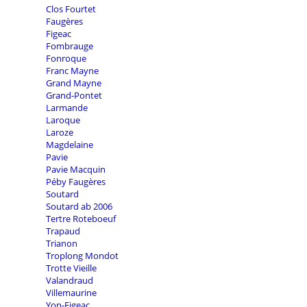
Clos Fourtet
Faugères
Figeac
Fombrauge
Fonroque
Franc Mayne
Grand Mayne
Grand-Pontet
Larmande
Laroque
Laroze
Magdelaine
Pavie
Pavie Macquin
Péby Faugères
Soutard
Soutard ab 2006
Tertre Roteboeuf
Trapaud
Trianon
Troplong Mondot
Trotte Vieille
Valandraud
Villemaurine
Yon-Figeac