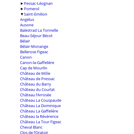
►
Pessac-Léognan
►
Pomerol
▼
Saint-Emilion
Angélus
Ausone
Balestrad La Tonnelle
Beau-Séjour Bécot
Bélair
Bélair-Monange
Bellerose Figeac
Canon
Canon-la-Gaffelière
Cap de Mourlin
Château de Môle
Château de Pressac
Château du Barry
Château du Courlat
Château l‘Arrosée
Château La Couspaude
Château La Dominique
Château La Gaffelière
Château la Révérence
Château La Tour Figeac
Cheval Blanc
Clos de l’Oratoir