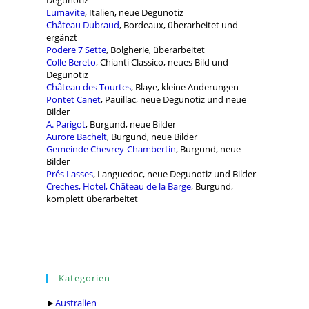
Degunotiz
Lumavite
, Italien, neue Degunotiz
Château Dubraud
, Bordeaux, überarbeitet und
ergänzt
Podere 7 Sette
, Bolgherie, überarbeitet
Colle Bereto
, Chianti Classico, neues Bild und
Degunotiz
Château des Tourtes
, Blaye, kleine Änderungen
Pontet Canet
, Pauillac, neue Degunotiz und neue
Bilder
A. Parigot
, Burgund, neue Bilder
Aurore Bachelt
, Burgund, neue Bilder
Gemeinde Chevrey-Chambertin
, Burgund, neue
Bilder
Prés Lasses
, Languedoc, neue Degunotiz und Bilder
Creches, Hotel, Château de la Barge
, Burgund,
komplett überarbeitet
Kategorien
►
Australien