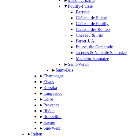
►
Mâcon Cruzille
▼
Pouilly-Fuissé
Barraud
Château de Fuissé
Château de Pouilly
Château des Rontets
Cheveau & Fils
Ferret J. A.
Fuissé, die Gemeinde
Jacques & Nathalie Saumaize
Michelin Saumaize
►
Saint-Véran
►
Saint-Bris
►
Champagne
►
Elsass
►
Korsika
►
Languedoc
►
Loire
►
Provence
►
Rhône
►
Roussillon
►
Savoie
►
Süd-West
►
Italien