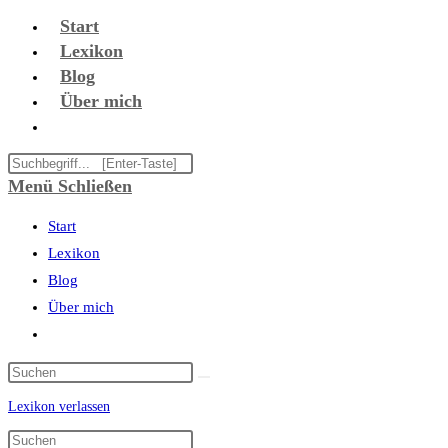
Zum
Start
Inhalt
Lexikon
springen
Blog
Über mich
Website-
Suche
Diese
umschalten
Website
Menü
Schließen
durchsuchen
Start
Lexikon
Blog
Über mich
Website-
Suche
umschalten
Lexikon verlassen