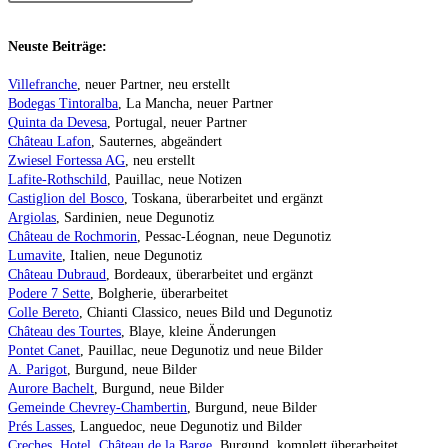
Neuste Beiträge:
Villefranche
, neuer Partner, neu erstellt
Bodegas Tintoralba
, La Mancha, neuer Partner
Quinta da Devesa
, Portugal, neuer Partner
Château Lafon
, Sauternes, abgeändert
Zwiesel Fortessa AG
, neu erstellt
Lafite-Rothschild
, Pauillac, neue Notizen
Castiglion del Bosco
, Toskana, überarbeitet und ergänzt
Argiolas
, Sardinien, neue Degunotiz
Château de Rochmorin
, Pessac-Léognan, neue Degunotiz
Lumavite
, Italien, neue Degunotiz
Château Dubraud
, Bordeaux, überarbeitet und ergänzt
Podere 7 Sette
, Bolgherie, überarbeitet
Colle Bereto
, Chianti Classico, neues Bild und Degunotiz
Château des Tourtes
, Blaye, kleine Änderungen
Pontet Canet
, Pauillac, neue Degunotiz und neue Bilder
A. Parigot
, Burgund, neue Bilder
Aurore Bachelt
, Burgund, neue Bilder
Gemeinde Chevrey-Chambertin
, Burgund, neue Bilder
Prés Lasses
, Languedoc, neue Degunotiz und Bilder
Creches, Hotel, Château de la Barge
, Burgund, komplett überarbeitet