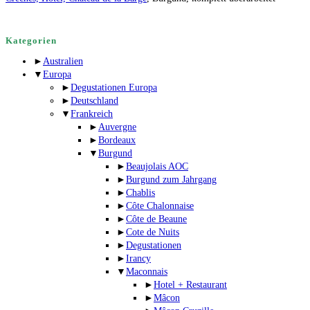
Kategorien
►
Australien
▼
Europa
►
Degustationen Europa
►
Deutschland
▼
Frankreich
►
Auvergne
►
Bordeaux
▼
Burgund
►
Beaujolais AOC
►
Burgund zum Jahrgang
►
Chablis
►
Côte Chalonnaise
►
Côte de Beaune
►
Cote de Nuits
►
Degustationen
►
Irancy
▼
Maconnais
►
Hotel + Restaurant
►
Mâcon