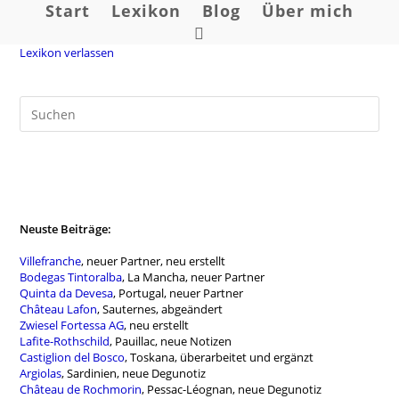
Zum
Start
Lexikon
Blog
Über mich
Inhalt
Website-
springen
Lexikon verlassen
Suche
umschalten
Neuste Beiträge:
Villefranche
, neuer Partner, neu erstellt
Bodegas Tintoralba
, La Mancha, neuer Partner
Quinta da Devesa
, Portugal, neuer Partner
Château Lafon
, Sauternes, abgeändert
Zwiesel Fortessa AG
, neu erstellt
Lafite-Rothschild
, Pauillac, neue Notizen
Castiglion del Bosco
, Toskana, überarbeitet und ergänzt
Argiolas
, Sardinien, neue Degunotiz
Château de Rochmorin
, Pessac-Léognan, neue Degunotiz