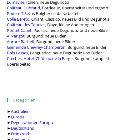
Lumavite
, Italien, neue Degunotiz
Château Dubraud
, Bordeaux, überarbeitet und ergänzt
Podere 7 Sette
, Bolgherie, überarbeitet
Colle Bereto
, Chianti Classico, neues Bild und Degunotiz
Château des Tourtes
, Blaye, kleine Änderungen
Pontet Canet
, Pauillac, neue Degunotiz und neue Bilder
A. Parigot
, Burgund, neue Bilder
Aurore Bachelt
, Burgund, neue Bilder
Gemeinde Chevrey-Chambertin
, Burgund, neue Bilder
Prés Lasses
, Languedoc, neue Degunotiz und Bilder
Creches, Hotel, Château de la Barge
, Burgund, komplett
überarbeitet
Kategorien
►
Australien
▼
Europa
►
Degustationen Europa
►
Deutschland
▼
Frankreich
►
Auvergne