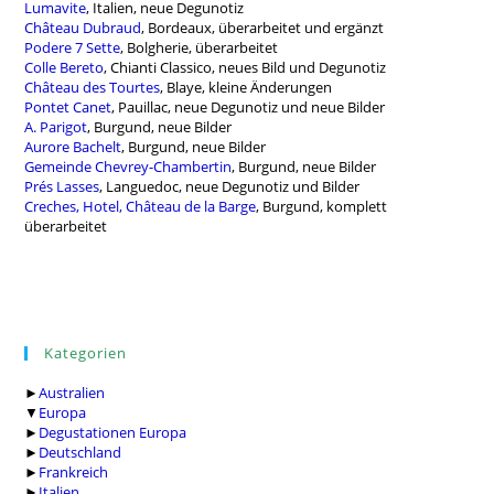
Lumavite
, Italien, neue Degunotiz
Château Dubraud
, Bordeaux, überarbeitet und ergänzt
Podere 7 Sette
, Bolgherie, überarbeitet
Colle Bereto
, Chianti Classico, neues Bild und Degunotiz
Château des Tourtes
, Blaye, kleine Änderungen
Pontet Canet
, Pauillac, neue Degunotiz und neue Bilder
A. Parigot
, Burgund, neue Bilder
Aurore Bachelt
, Burgund, neue Bilder
Gemeinde Chevrey-Chambertin
, Burgund, neue Bilder
Prés Lasses
, Languedoc, neue Degunotiz und Bilder
Creches, Hotel, Château de la Barge
, Burgund, komplett
überarbeitet
Kategorien
►
Australien
▼
Europa
►
Degustationen Europa
►
Deutschland
►
Frankreich
►
Italien