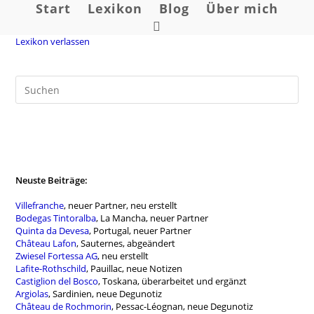
Zum
Start
Lexikon
Blog
Über mich
Inhalt
Website-
springen
Lexikon verlassen
Suche
umschalten
Neuste Beiträge:
Villefranche
, neuer Partner, neu erstellt
Bodegas Tintoralba
, La Mancha, neuer Partner
Quinta da Devesa
, Portugal, neuer Partner
Château Lafon
, Sauternes, abgeändert
Zwiesel Fortessa AG
, neu erstellt
Lafite-Rothschild
, Pauillac, neue Notizen
Castiglion del Bosco
, Toskana, überarbeitet und ergänzt
Argiolas
, Sardinien, neue Degunotiz
Château de Rochmorin
, Pessac-Léognan, neue Degunotiz