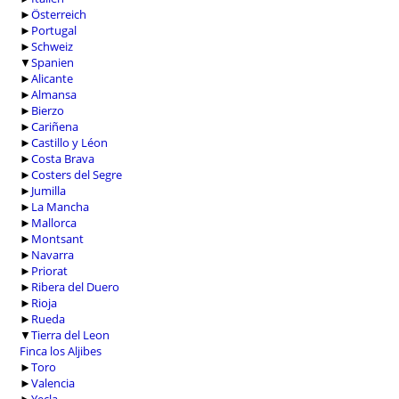
►
Österreich
►
Portugal
►
Schweiz
▼
Spanien
►
Alicante
►
Almansa
►
Bierzo
►
Cariñena
►
Castillo y Léon
►
Costa Brava
►
Costers del Segre
►
Jumilla
►
La Mancha
►
Mallorca
►
Montsant
►
Navarra
►
Priorat
►
Ribera del Duero
►
Rioja
►
Rueda
▼
Tierra del Leon
Finca los Aljibes
►
Toro
►
Valencia