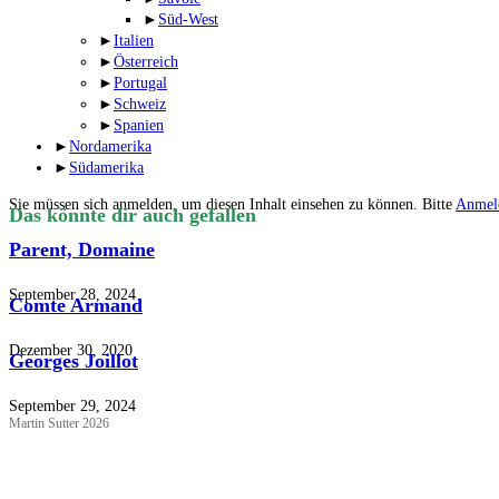
►
Süd-West
►
Italien
►
Österreich
►
Portugal
►
Schweiz
►
Spanien
►
Nordamerika
►
Südamerika
Sie müssen sich anmelden, um diesen Inhalt einsehen zu können. Bitte
Anmel
Das könnte dir auch gefallen
Parent, Domaine
September 28, 2024
Comte Armand
Dezember 30, 2020
Georges Joillot
September 29, 2024
Martin Sutter 2026