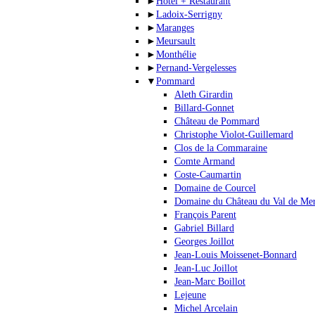
►
Hotel + Restaurant
►
Ladoix-Serrigny
►
Maranges
►
Meursault
►
Monthélie
►
Pernand-Vergelesses
▼
Pommard
Aleth Girardin
Billard-Gonnet
Château de Pommard
Christophe Violot-Guillemard
Clos de la Commaraine
Comte Armand
Coste-Caumartin
Domaine de Courcel
Domaine du Château du Val de Me
François Parent
Gabriel Billard
Georges Joillot
Jean-Louis Moissenet-Bonnard
Jean-Luc Joillot
Jean-Marc Boillot
Lejeune
Michel Arcelain