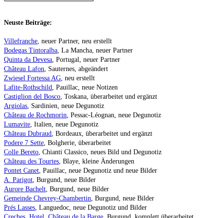
Neuste Beiträge:
Villefranche
, neuer Partner, neu erstellt
Bodegas Tintoralba
, La Mancha, neuer Partner
Quinta da Devesa
, Portugal, neuer Partner
Château Lafon
, Sauternes, abgeändert
Zwiesel Fortessa AG
, neu erstellt
Lafite-Rothschild
, Pauillac, neue Notizen
Castiglion del Bosco
, Toskana, überarbeitet und ergänzt
Argiolas
, Sardinien, neue Degunotiz
Château de Rochmorin
, Pessac-Léognan, neue Degunotiz
Lumavite
, Italien, neue Degunotiz
Château Dubraud
, Bordeaux, überarbeitet und ergänzt
Podere 7 Sette
, Bolgherie, überarbeitet
Colle Bereto
, Chianti Classico, neues Bild und Degunotiz
Château des Tourtes
, Blaye, kleine Änderungen
Pontet Canet
, Pauillac, neue Degunotiz und neue Bilder
A. Parigot
, Burgund, neue Bilder
Aurore Bachelt
, Burgund, neue Bilder
Gemeinde Chevrey-Chambertin
, Burgund, neue Bilder
Prés Lasses
, Languedoc, neue Degunotiz und Bilder
Creches, Hotel, Château de la Barge
, Burgund, komplett überarbeitet