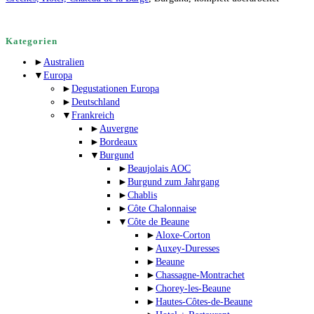
Kategorien
►
Australien
▼
Europa
►
Degustationen Europa
►
Deutschland
▼
Frankreich
►
Auvergne
►
Bordeaux
▼
Burgund
►
Beaujolais AOC
►
Burgund zum Jahrgang
►
Chablis
►
Côte Chalonnaise
▼
Côte de Beaune
►
Aloxe-Corton
►
Auxey-Duresses
►
Beaune
►
Chassagne-Montrachet
►
Chorey-les-Beaune
►
Hautes-Côtes-de-Beaune