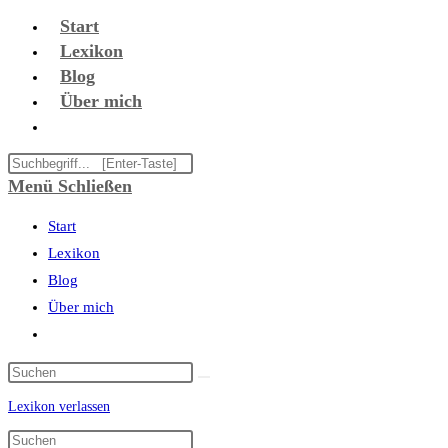
Zum
Start
Inhalt
Lexikon
springen
Blog
Über mich
Website-
Suche
Diese
umschalten
Website
Menü
Schließen
durchsuchen
Start
Lexikon
Blog
Über mich
Website-
Suche
umschalten
Lexikon verlassen