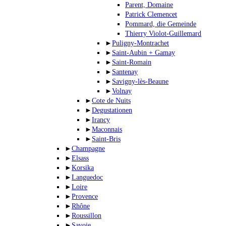
Parent, Domaine
Patrick Clemencet
Pommard, die Gemeinde
Thierry Violot-Guillemard
►
Puligny-Montrachet
►
Saint-Aubin + Gamay
►
Saint-Romain
►
Santenay
►
Savigny-lès-Beaune
►
Volnay
►
Cote de Nuits
►
Degustationen
►
Irancy
►
Maconnais
►
Saint-Bris
►
Champagne
►
Elsass
►
Korsika
►
Languedoc
►
Loire
►
Provence
►
Rhône
►
Roussillon
►
Savoie