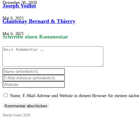
Dezember 30, 2020
Joseph Voillot
Mai 6, 2021
Glantenay Bernard & Thierry
Mai 6, 2021
Schreibe einen Kommentar
Kommentar
Gib
deinen
Gib
Namen
deine
Gib
oder
E-
deine
Benutzernamen
Mail-
Website-
Name, E-Mail-Adresse und Website in diesem Browser für meinen nächs
zum
Adresse
URL
Kommentieren
zum
ein
ein
Kommentieren
(optional)
Martin Sutter 2026
ein