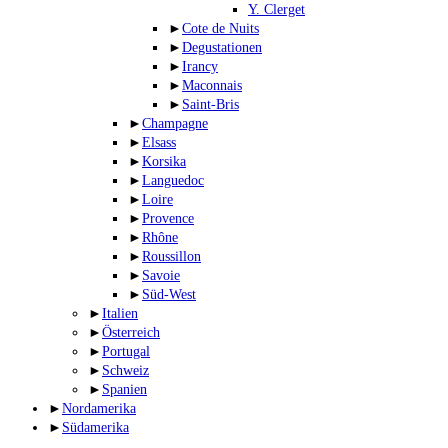
Y. Clerget
►
Cote de Nuits
►
Degustationen
►
Irancy
►
Maconnais
►
Saint-Bris
►
Champagne
►
Elsass
►
Korsika
►
Languedoc
►
Loire
►
Provence
►
Rhône
►
Roussillon
►
Savoie
►
Süd-West
►
Italien
►
Österreich
►
Portugal
►
Schweiz
►
Spanien
►
Nordamerika
►
Südamerika