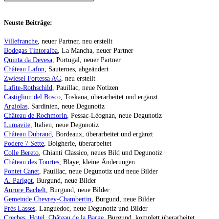
Neuste Beiträge:
Villefranche
, neuer Partner, neu erstellt
Bodegas Tintoralba
, La Mancha, neuer Partner
Quinta da Devesa
, Portugal, neuer Partner
Château Lafon
, Sauternes, abgeändert
Zwiesel Fortessa AG
, neu erstellt
Lafite-Rothschild
, Pauillac, neue Notizen
Castiglion del Bosco
, Toskana, überarbeitet und ergänzt
Argiolas
, Sardinien, neue Degunotiz
Château de Rochmorin
, Pessac-Léognan, neue Degunotiz
Lumavite
, Italien, neue Degunotiz
Château Dubraud
, Bordeaux, überarbeitet und ergänzt
Podere 7 Sette
, Bolgherie, überarbeitet
Colle Bereto
, Chianti Classico, neues Bild und Degunotiz
Château des Tourtes
, Blaye, kleine Änderungen
Pontet Canet
, Pauillac, neue Degunotiz und neue Bilder
A. Parigot
, Burgund, neue Bilder
Aurore Bachelt
, Burgund, neue Bilder
Gemeinde Chevrey-Chambertin
, Burgund, neue Bilder
Prés Lasses
, Languedoc, neue Degunotiz und Bilder
Creches, Hotel, Château de la Barge
, Burgund, komplett überarbeitet