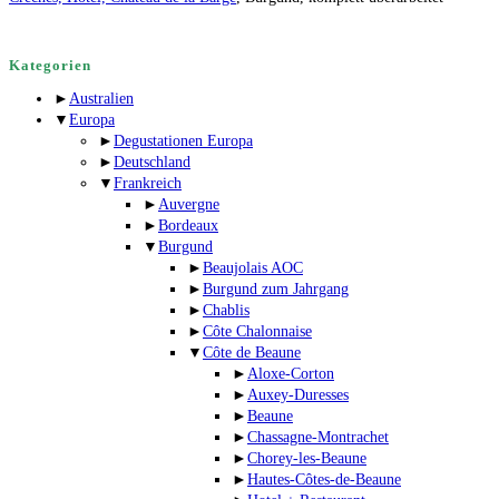
Kategorien
►
Australien
▼
Europa
►
Degustationen Europa
►
Deutschland
▼
Frankreich
►
Auvergne
►
Bordeaux
▼
Burgund
►
Beaujolais AOC
►
Burgund zum Jahrgang
►
Chablis
►
Côte Chalonnaise
▼
Côte de Beaune
►
Aloxe-Corton
►
Auxey-Duresses
►
Beaune
►
Chassagne-Montrachet
►
Chorey-les-Beaune
►
Hautes-Côtes-de-Beaune