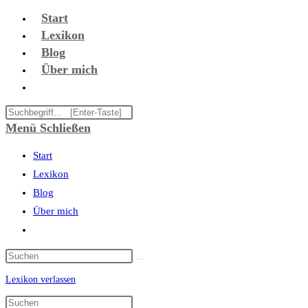
Zum
Start
Inhalt
Lexikon
springen
Blog
Über mich
Website-
Suche
Diese
umschalten
Website
Menü
Schließen
durchsuchen
Start
Lexikon
Blog
Über mich
Website-
Suche
umschalten
Lexikon verlassen