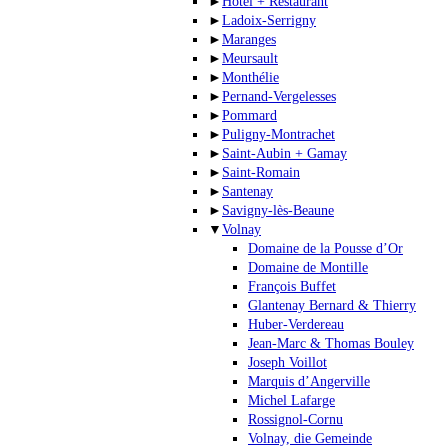
►
Hotel + Restaurant
►
Ladoix-Serrigny
►
Maranges
►
Meursault
►
Monthélie
►
Pernand-Vergelesses
►
Pommard
►
Puligny-Montrachet
►
Saint-Aubin + Gamay
►
Saint-Romain
►
Santenay
►
Savigny-lès-Beaune
▼
Volnay
Domaine de la Pousse d’Or
Domaine de Montille
François Buffet
Glantenay Bernard & Thierry
Huber-Verdereau
Jean-Marc & Thomas Bouley
Joseph Voillot
Marquis d’Angerville
Michel Lafarge
Rossignol-Cornu
Volnay, die Gemeinde