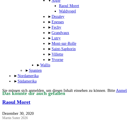
▼
Aigle
Raoul Moret
Waldvogel
►
Dezaley
►
Epesses
►
Fechy
►
Grandvaux
►
Lutry
►
Mont-sur-Rolle
►
Saint-Saphorin
►
Villette
►
Yvorne
►
Wallis
►
Spanien
►
Nordamerika
►
Südamerika
Sie müssen sich anmelden, um diesen Inhalt einsehen zu können. Bitte
Anmel
Das könnte dir auch gefallen
Raoul Moret
Dezember 30, 2020
Martin Sutter 2026