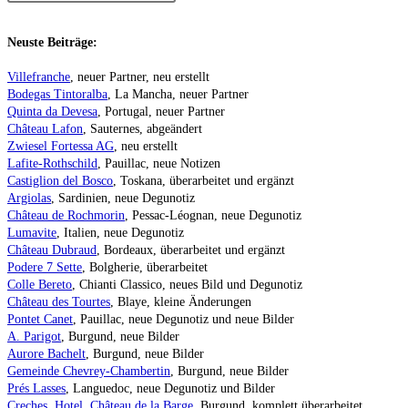
Neuste Beiträge:
Villefranche
, neuer Partner, neu erstellt
Bodegas Tintoralba
, La Mancha, neuer Partner
Quinta da Devesa
, Portugal, neuer Partner
Château Lafon
, Sauternes, abgeändert
Zwiesel Fortessa AG
, neu erstellt
Lafite-Rothschild
, Pauillac, neue Notizen
Castiglion del Bosco
, Toskana, überarbeitet und ergänzt
Argiolas
, Sardinien, neue Degunotiz
Château de Rochmorin
, Pessac-Léognan, neue Degunotiz
Lumavite
, Italien, neue Degunotiz
Château Dubraud
, Bordeaux, überarbeitet und ergänzt
Podere 7 Sette
, Bolgherie, überarbeitet
Colle Bereto
, Chianti Classico, neues Bild und Degunotiz
Château des Tourtes
, Blaye, kleine Änderungen
Pontet Canet
, Pauillac, neue Degunotiz und neue Bilder
A. Parigot
, Burgund, neue Bilder
Aurore Bachelt
, Burgund, neue Bilder
Gemeinde Chevrey-Chambertin
, Burgund, neue Bilder
Prés Lasses
, Languedoc, neue Degunotiz und Bilder
Creches, Hotel, Château de la Barge
, Burgund, komplett überarbeitet