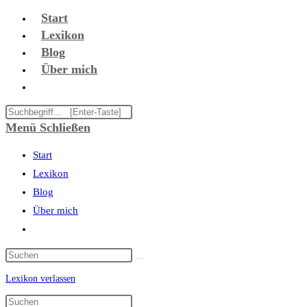
Zum
Start
Inhalt
Lexikon
springen
Blog
Über mich
Website-
Suche
Diese
umschalten
Website
Menü
Schließen
durchsuchen
Start
Lexikon
Blog
Über mich
Website-
Suche
umschalten
Lexikon verlassen