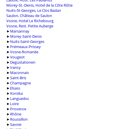
Ladoix, Host. Les Paulands
Morey-St.-Denis, Hotel de la Côte Rôtie
Nuits-St-Georges, Le Clos Badan
Saulon, Château de Saulon
Vosne, Hotel Le Richebourg
Vosne, Rest. Petite Auberge
►
Marsannay
►
Morey-Saint-Denis
►
Nuits-Saint-Georges
►
Prémeaux-Prissey
►
Vosne-Romanée
►
Vougeot
►
Degustationen
►
Irancy
►
Maconnais
►
Saint-Bris
►
Champagne
►
Elsass
►
Korsika
►
Languedoc
►
Loire
►
Provence
►
Rhône
►
Roussillon
►
Savoie