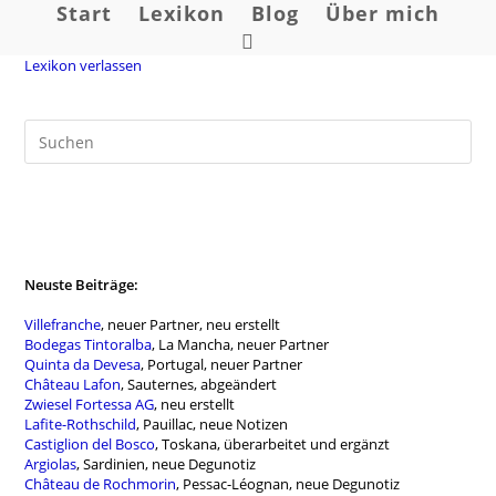
Zum
Start
Lexikon
Blog
Über mich
Inhalt
Website-
springen
Lexikon verlassen
Suche
umschalten
Neuste Beiträge:
Villefranche
, neuer Partner, neu erstellt
Bodegas Tintoralba
, La Mancha, neuer Partner
Quinta da Devesa
, Portugal, neuer Partner
Château Lafon
, Sauternes, abgeändert
Zwiesel Fortessa AG
, neu erstellt
Lafite-Rothschild
, Pauillac, neue Notizen
Castiglion del Bosco
, Toskana, überarbeitet und ergänzt
Argiolas
, Sardinien, neue Degunotiz
Château de Rochmorin
, Pessac-Léognan, neue Degunotiz