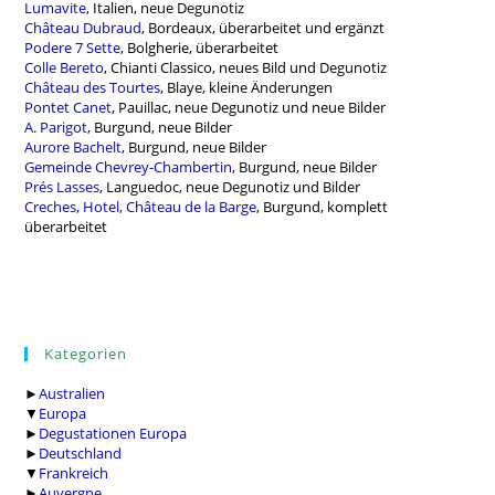
Lumavite
, Italien, neue Degunotiz
Château Dubraud
, Bordeaux, überarbeitet und ergänzt
Podere 7 Sette
, Bolgherie, überarbeitet
Colle Bereto
, Chianti Classico, neues Bild und Degunotiz
Château des Tourtes
, Blaye, kleine Änderungen
Pontet Canet
, Pauillac, neue Degunotiz und neue Bilder
A. Parigot
, Burgund, neue Bilder
Aurore Bachelt
, Burgund, neue Bilder
Gemeinde Chevrey-Chambertin
, Burgund, neue Bilder
Prés Lasses
, Languedoc, neue Degunotiz und Bilder
Creches, Hotel, Château de la Barge
, Burgund, komplett
überarbeitet
Kategorien
►
Australien
▼
Europa
►
Degustationen Europa
►
Deutschland
▼
Frankreich
►
Auvergne