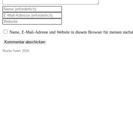
Gib
deinen
Gib
Namen
deine
Gib
oder
E-
deine
Benutzernamen
Mail-
Website-
Name, E-Mail-Adresse und Website in diesem Browser für meinen nächs
zum
Adresse
URL
Kommentieren
zum
ein
ein
Kommentieren
(optional)
Martin Sutter 2026
ein