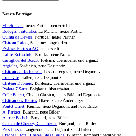
Neuste Beiträge:
Villefranche
, neuer Partner, neu erstellt
Bodegas Tintoralba
, La Mancha, neuer Partner
Quinta da Devesa
, Portugal, neuer Partner
Château Lafon
, Sauternes, abgeändert
Zwiesel Fortessa AG
, neu erstellt
Lafite-Rothschild
, Pauillac, neue Notizen
Castiglion del Bosco
, Toskana, überarbeitet und ergänzt
Argiolas
, Sardinien, neue Degunotiz
Château de Rochmorin
, Pessac-Léognan, neue Degunotiz
Lumavite
, Italien, neue Degunotiz
Château Dubraud
, Bordeaux, überarbeitet und ergänzt
Podere 7 Sette
, Bolgherie, überarbeitet
Colle Bereto
, Chianti Classico, neues Bild und Degunotiz
Château des Tourtes
, Blaye, kleine Änderungen
Pontet Canet
, Pauillac, neue Degunotiz und neue Bilder
A. Parigot
, Burgund, neue Bilder
Aurore Bachelt
, Burgund, neue Bilder
Gemeinde Chevrey-Chambertin
, Burgund, neue Bilder
Prés Lasses
, Languedoc, neue Degunotiz und Bilder
Creches, Hotel, Château de la Barge
, Burgund, komplett überarbeitet