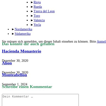
►
Rioja
►
Rueda
►
Tierra del Leon
►
Toro
►
Valencia
►
Yecla
►
Nordamerika
►
Südamerika
Sie müssen sich anmelden, um diesen Inhalt einsehen zu können. Bitte
Anmel
Das könnte dir auch gefallen
Hacienda Monasterio
Dezember 30, 2020
Alion
Dezember 30, 2020
Monteabellón
September 1, 2024
Schreibe einen Kommentar
Kommentar