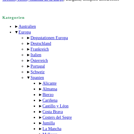
Kategorien
►
Australien
▼
Europa
►
Degustationen Europa
►
Deutschland
►
Frankreich
►
Italien
►
Österreich
►
Portugal
►
Schweiz
▼
Spanien
►
Alicante
►
Almansa
►
Bierzo
►
Cariñena
►
Castillo y Léon
►
Costa Brava
►
Costers del Segre
►
Jumilla
►
La Mancha