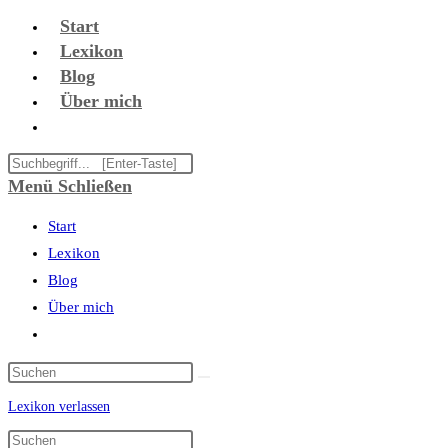
Zum
Start
Inhalt
Lexikon
springen
Blog
Über mich
Website-
Suche
Diese
umschalten
Website
Menü
Schließen
durchsuchen
Start
Lexikon
Blog
Über mich
Website-
Suche
umschalten
Lexikon verlassen