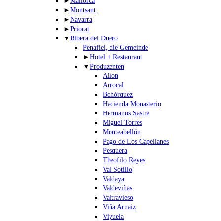
►
Mallorca
►
Montsant
►
Navarra
►
Priorat
▼
Ribera del Duero
Penafiel, die Gemeinde
►
Hotel + Restaurant
▼
Produzenten
Alion
Arrocal
Bohórquez
Hacienda Monasterio
Hermanos Sastre
Miguel Torres
Monteabellón
Pago de Los Capellanes
Pesquera
Theofilo Reyes
Val Sotillo
Valdaya
Valdeviñas
Valtravieso
Viña Arnaiz
Viyuela