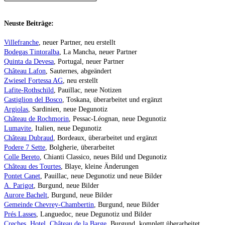
Neuste Beiträge:
Villefranche
, neuer Partner, neu erstellt
Bodegas Tintoralba
, La Mancha, neuer Partner
Quinta da Devesa
, Portugal, neuer Partner
Château Lafon
, Sauternes, abgeändert
Zwiesel Fortessa AG
, neu erstellt
Lafite-Rothschild
, Pauillac, neue Notizen
Castiglion del Bosco
, Toskana, überarbeitet und ergänzt
Argiolas
, Sardinien, neue Degunotiz
Château de Rochmorin
, Pessac-Léognan, neue Degunotiz
Lumavite
, Italien, neue Degunotiz
Château Dubraud
, Bordeaux, überarbeitet und ergänzt
Podere 7 Sette
, Bolgherie, überarbeitet
Colle Bereto
, Chianti Classico, neues Bild und Degunotiz
Château des Tourtes
, Blaye, kleine Änderungen
Pontet Canet
, Pauillac, neue Degunotiz und neue Bilder
A. Parigot
, Burgund, neue Bilder
Aurore Bachelt
, Burgund, neue Bilder
Gemeinde Chevrey-Chambertin
, Burgund, neue Bilder
Prés Lasses
, Languedoc, neue Degunotiz und Bilder
Creches, Hotel, Château de la Barge
, Burgund, komplett überarbeitet