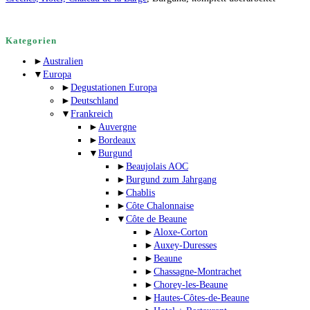
Kategorien
►
Australien
▼
Europa
►
Degustationen Europa
►
Deutschland
▼
Frankreich
►
Auvergne
►
Bordeaux
▼
Burgund
►
Beaujolais AOC
►
Burgund zum Jahrgang
►
Chablis
►
Côte Chalonnaise
▼
Côte de Beaune
►
Aloxe-Corton
►
Auxey-Duresses
►
Beaune
►
Chassagne-Montrachet
►
Chorey-les-Beaune
►
Hautes-Côtes-de-Beaune