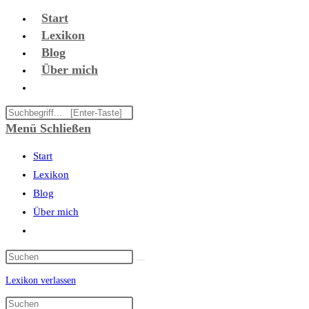
Zum
Start
Inhalt
Lexikon
springen
Blog
Über mich
Website-
Suche
Diese
umschalten
Website
Menü
Schließen
durchsuchen
Start
Lexikon
Blog
Über mich
Website-
Suche
umschalten
Lexikon verlassen