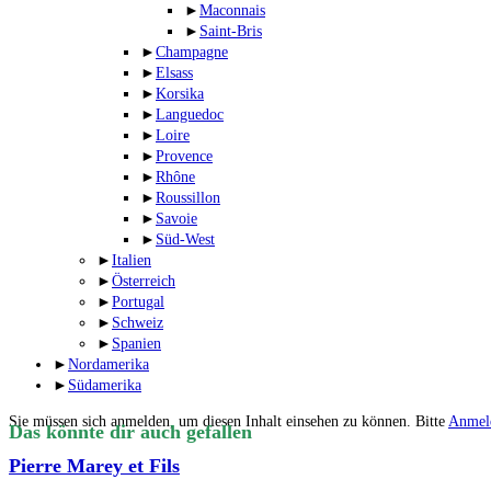
►
Maconnais
►
Saint-Bris
►
Champagne
►
Elsass
►
Korsika
►
Languedoc
►
Loire
►
Provence
►
Rhône
►
Roussillon
►
Savoie
►
Süd-West
►
Italien
►
Österreich
►
Portugal
►
Schweiz
►
Spanien
►
Nordamerika
►
Südamerika
Sie müssen sich anmelden, um diesen Inhalt einsehen zu können. Bitte
Anmel
Das könnte dir auch gefallen
Pierre Marey et Fils