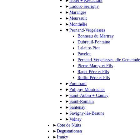
►
Hotel + Restaurant
►
Ladoix-Serrigny
►
Maranges
►
Meursault
►
Monthélie
▼
Pernand-Vergelesses
Bonneau du Martray
Dubreuil-Fontaine
Laleure-Piot
Pavelot
Pernand-Vergelesses, die Gemeinde
Pierre Marey et Fils
Rapet Père et Fils
Rollin Père et Fils
►
Pommard
►
Puligny-Montrachet
►
Saint-Aubin + Gamay
►
Saint-Romain
►
Santenay
►
Savigny-lès-Beaune
►
Volnay
►
Cote de Nuits
►
Degustationen
►
Irancy