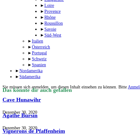
►
Loire
►
Provence
►
Rhône
►
Roussillon
►
Savoie
►
Süd-West
►
Italien
►
Österreich
►
Portugal
►
Schweiz
►
Spanien
►
Nordamerika
►
Südamerika
Sie müssen sich anmelden, um diesen Inhalt einsehen zu können. Bitte
Anmel
Das könnte dir auch gefallen
Cave Hunawihr
Dezember 30, 2020
Agathe Bursin
Dezember 30, 2020
Vignerons de Pfaffenheim