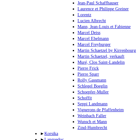
Jean-Paul Schaffhauser
Laurence et Philippe Greiner
Lorentz
Lucien Albrecht
Mann, Jean-Louis et Fabienne
Marcel Deiss
Marcel Ebelmann
Marcel Freyburger
Martin Schaetzel by Kirrenbourg
Martin Schaetzel, verkauft
Muré, Clos Saint-Landelin
Pierre Frick
Pierre Sparr
Rolly Gassmann
Schlegel Boeglin
Schoepfer-Muller
Schoffit
Seppi Landmann
Vignerons de Pfaffenheim
Weinbach Faller
Wunsch et Mann
Zind-Humbrecht
►
Korsika
►
Languedoc