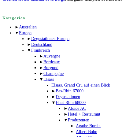
Kategorien
►
Australien
▼
Europa
►
Degustationen Europa
►
Deutschland
▼
Frankreich
►
Auvergne
►
Bordeaux
►
Burgund
►
Champagne
▼
Elsass
Elsass, Grand Cru auf einen Blick
►
Bas-Rhin 67000
►
Degustationen
▼
Haut-Rhin 68000
►
Alsace AC
►
Hotel + Restaurant
▼
Produzenten
Agathe Bursin
Albert Bohn