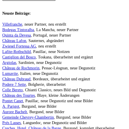
Neuste Beiträge:
Villefranche
, neuer Partner, neu erstellt
Bodegas Tintoralba
, La Mancha, neuer Partner
Quinta da Devesa
, Portugal, neuer Partner
Château Lafon
, Sauternes, abgeändert
Zwiesel Fortessa AG
, neu erstellt
Lafite-Rothschild
, Pauillac, neue Notizen
Castiglion del Bosco
, Toskana, überarbeitet und ergänzt
Argiolas
, Sardinien, neue Degunotiz
Château de Rochmorin
, Pessac-Léognan, neue Degunotiz
Lumavite
, Italien, neue Degunotiz
Château Dubraud
, Bordeaux, überarbeitet und ergänzt
Podere 7 Sette
, Bolgherie, überarbeitet
Colle Bereto
, Chianti Classico, neues Bild und Degunotiz
Château des Tourtes
, Blaye, kleine Änderungen
Pontet Canet
, Pauillac, neue Degunotiz und neue Bilder
A. Parigot
, Burgund, neue Bilder
Aurore Bachelt
, Burgund, neue Bilder
Gemeinde Chevrey-Chambertin
, Burgund, neue Bilder
Prés Lasses
, Languedoc, neue Degunotiz und Bilder
Creches, Hotel, Château de la Barge
, Burgund, komplett überarbeitet