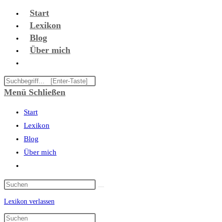
Zum
Start
Inhalt
Lexikon
springen
Blog
Über mich
Website-
Suche
Diese
umschalten
Website
Menü
Schließen
durchsuchen
Start
Lexikon
Blog
Über mich
Website-
Suche
umschalten
Lexikon verlassen