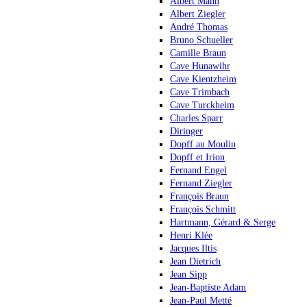
Albert Mann
Albert Ziegler
André Thomas
Bruno Schueller
Camille Braun
Cave Hunawihr
Cave Kientzheim
Cave Trimbach
Cave Turckheim
Charles Sparr
Diringer
Dopff au Moulin
Dopff et Irion
Fernand Engel
Fernand Ziegler
François Braun
François Schmitt
Hartmann, Gérard & Serge
Henri Klée
Jacques Iltis
Jean Dietrich
Jean Sipp
Jean-Baptiste Adam
Jean-Paul Metté