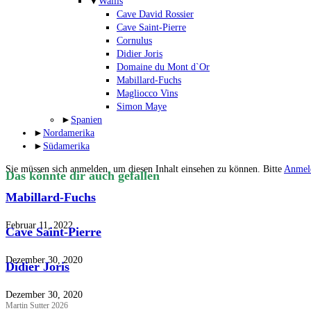
▼
Wallis
Cave David Rossier
Cave Saint-Pierre
Cornulus
Didier Joris
Domaine du Mont d`Or
Mabillard-Fuchs
Magliocco Vins
Simon Maye
►
Spanien
►
Nordamerika
►
Südamerika
Sie müssen sich anmelden, um diesen Inhalt einsehen zu können. Bitte
Anmel
Das könnte dir auch gefallen
Mabillard-Fuchs
Februar 11, 2022
Cave Saint-Pierre
Dezember 30, 2020
Didier Joris
Dezember 30, 2020
Martin Sutter 2026