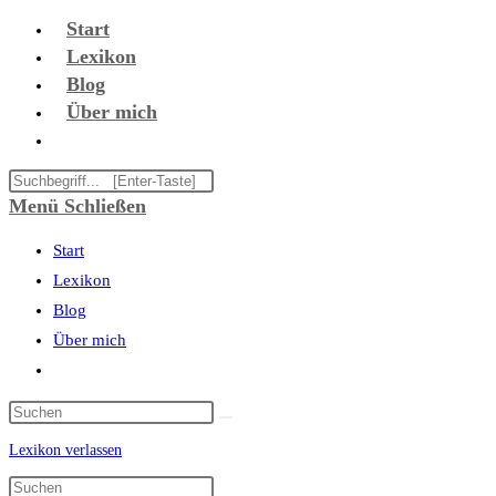
Zum
Start
Inhalt
Lexikon
springen
Blog
Über mich
Website-
Suche
Diese
umschalten
Website
Menü
Schließen
durchsuchen
Start
Lexikon
Blog
Über mich
Website-
Suche
umschalten
Lexikon verlassen