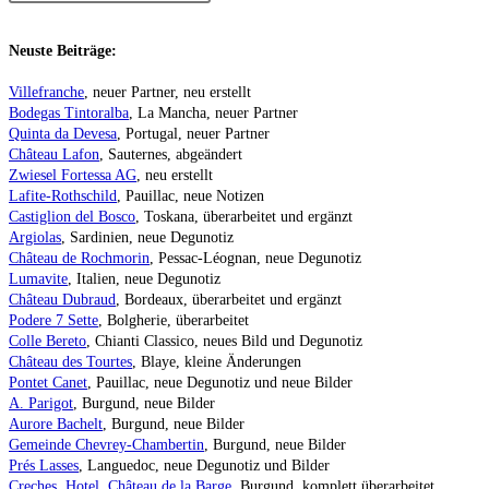
Neuste Beiträge:
Villefranche
, neuer Partner, neu erstellt
Bodegas Tintoralba
, La Mancha, neuer Partner
Quinta da Devesa
, Portugal, neuer Partner
Château Lafon
, Sauternes, abgeändert
Zwiesel Fortessa AG
, neu erstellt
Lafite-Rothschild
, Pauillac, neue Notizen
Castiglion del Bosco
, Toskana, überarbeitet und ergänzt
Argiolas
, Sardinien, neue Degunotiz
Château de Rochmorin
, Pessac-Léognan, neue Degunotiz
Lumavite
, Italien, neue Degunotiz
Château Dubraud
, Bordeaux, überarbeitet und ergänzt
Podere 7 Sette
, Bolgherie, überarbeitet
Colle Bereto
, Chianti Classico, neues Bild und Degunotiz
Château des Tourtes
, Blaye, kleine Änderungen
Pontet Canet
, Pauillac, neue Degunotiz und neue Bilder
A. Parigot
, Burgund, neue Bilder
Aurore Bachelt
, Burgund, neue Bilder
Gemeinde Chevrey-Chambertin
, Burgund, neue Bilder
Prés Lasses
, Languedoc, neue Degunotiz und Bilder
Creches, Hotel, Château de la Barge
, Burgund, komplett überarbeitet