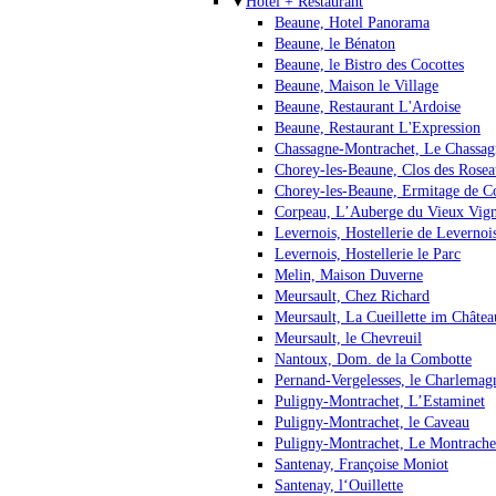
▼
Hotel + Restaurant
Beaune, Hotel Panorama
Beaune, le Bénaton
Beaune, le Bistro des Cocottes
Beaune, Maison le Village
Beaune, Restaurant L'Ardoise
Beaune, Restaurant L'Expression
Chassagne-Montrachet, Le Chassag
Chorey-les-Beaune, Clos des Rose
Chorey-les-Beaune, Ermitage de C
Corpeau, L’Auberge du Vieux Vig
Levernois, Hostellerie de Levernoi
Levernois, Hostellerie le Parc
Melin, Maison Duverne
Meursault, Chez Richard
Meursault, La Cueillette im Châte
Meursault, le Chevreuil
Nantoux, Dom. de la Combotte
Pernand-Vergelesses, le Charlemag
Puligny-Montrachet, L’Estaminet
Puligny-Montrachet, le Caveau
Puligny-Montrachet, Le Montrache
Santenay, Françoise Moniot
Santenay, l‘Ouillette