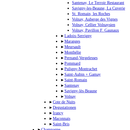
Santenay, Le Terroir Restaurant
Savigny-les-Beaune, La Cuverie
St. Romain, les Roches
Volnay, Auberge des Vignes
Volnay, Cellier Volnaysien
Volnay, Pavillon F. Gaunaux
►
Ladoix-Serrigny
►
Maranges
►
Meursault
►
Monthélie
►
Pernand-Vergelesses
►
Pommard
►
Puligny-Montrachet
►
Saint-Aubin + Gamay
►
Saint-Romain
►
Santenay
►
Savigny-lès-Beaune
►
Volnay
►
Cote de Nuits
►
Degustationen
►
Irancy
►
Maconnais
►
Saint-Bris
►
Champagne