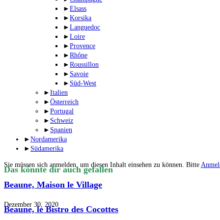
►
Elsass
►
Korsika
►
Languedoc
►
Loire
►
Provence
►
Rhône
►
Roussillon
►
Savoie
►
Süd-West
►
Italien
►
Österreich
►
Portugal
►
Schweiz
►
Spanien
►
Nordamerika
►
Südamerika
Sie müssen sich anmelden, um diesen Inhalt einsehen zu können. Bitte
Anmel
Das könnte dir auch gefallen
Beaune, Maison le Village
Dezember 30, 2020
Beaune, le Bistro des Cocottes