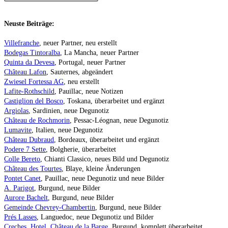
Neuste Beiträge:
Villefranche
, neuer Partner, neu erstellt
Bodegas Tintoralba
, La Mancha, neuer Partner
Quinta da Devesa
, Portugal, neuer Partner
Château Lafon
, Sauternes, abgeändert
Zwiesel Fortessa AG
, neu erstellt
Lafite-Rothschild
, Pauillac, neue Notizen
Castiglion del Bosco
, Toskana, überarbeitet und ergänzt
Argiolas
, Sardinien, neue Degunotiz
Château de Rochmorin
, Pessac-Léognan, neue Degunotiz
Lumavite
, Italien, neue Degunotiz
Château Dubraud
, Bordeaux, überarbeitet und ergänzt
Podere 7 Sette
, Bolgherie, überarbeitet
Colle Bereto
, Chianti Classico, neues Bild und Degunotiz
Château des Tourtes
, Blaye, kleine Änderungen
Pontet Canet
, Pauillac, neue Degunotiz und neue Bilder
A. Parigot
, Burgund, neue Bilder
Aurore Bachelt
, Burgund, neue Bilder
Gemeinde Chevrey-Chambertin
, Burgund, neue Bilder
Prés Lasses
, Languedoc, neue Degunotiz und Bilder
Creches, Hotel, Château de la Barge
, Burgund, komplett überarbeitet