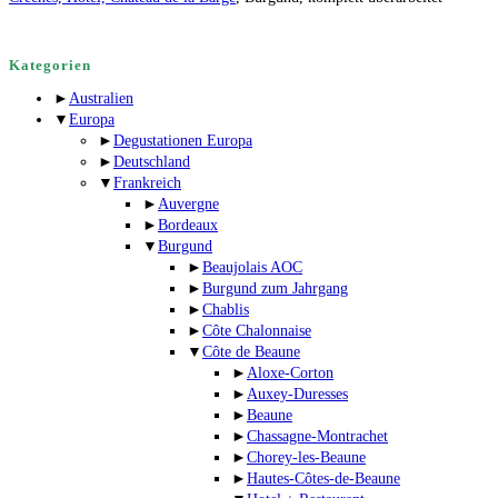
Kategorien
►
Australien
▼
Europa
►
Degustationen Europa
►
Deutschland
▼
Frankreich
►
Auvergne
►
Bordeaux
▼
Burgund
►
Beaujolais AOC
►
Burgund zum Jahrgang
►
Chablis
►
Côte Chalonnaise
▼
Côte de Beaune
►
Aloxe-Corton
►
Auxey-Duresses
►
Beaune
►
Chassagne-Montrachet
►
Chorey-les-Beaune
►
Hautes-Côtes-de-Beaune