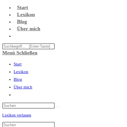
Zum
Start
Inhalt
Lexikon
springen
Blog
Über mich
Website-
Suche
Diese
umschalten
Website
Menü
Schließen
durchsuchen
Start
Lexikon
Blog
Über mich
Website-
Suche
umschalten
Lexikon verlassen