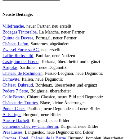
Neuste Beiträge:
Villefranche
, neuer Partner, neu erstellt
Bodegas Tintoralba
, La Mancha, neuer Partner
Quinta da Devesa
, Portugal, neuer Partner
Château Lafon
, Sauternes, abgeändert
Zwiesel Fortessa AG
, neu erstellt
Lafite-Rothschild
, Pauillac, neue Notizen
Castiglion del Bosco
, Toskana, überarbeitet und ergänzt
Argiolas
, Sardinien, neue Degunotiz
Château de Rochmorin
, Pessac-Léognan, neue Degunotiz
Lumavite
, Italien, neue Degunotiz
Château Dubraud
, Bordeaux, überarbeitet und ergänzt
Podere 7 Sette
, Bolgherie, überarbeitet
Colle Bereto
, Chianti Classico, neues Bild und Degunotiz
Château des Tourtes
, Blaye, kleine Änderungen
Pontet Canet
, Pauillac, neue Degunotiz und neue Bilder
A. Parigot
, Burgund, neue Bilder
Aurore Bachelt
, Burgund, neue Bilder
Gemeinde Chevrey-Chambertin
, Burgund, neue Bilder
Prés Lasses
, Languedoc, neue Degunotiz und Bilder
Creches, Hotel, Château de la Barge
, Burgund, komplett überarbeitet