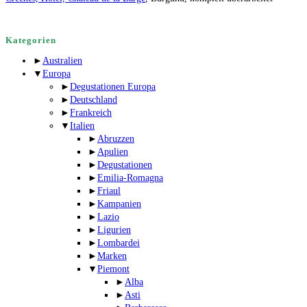
Kategorien
►
Australien
▼
Europa
►
Degustationen Europa
►
Deutschland
►
Frankreich
▼
Italien
►
Abruzzen
►
Apulien
►
Degustationen
►
Emilia-Romagna
►
Friaul
►
Kampanien
►
Lazio
►
Ligurien
►
Lombardei
►
Marken
▼
Piemont
►
Alba
►
Asti