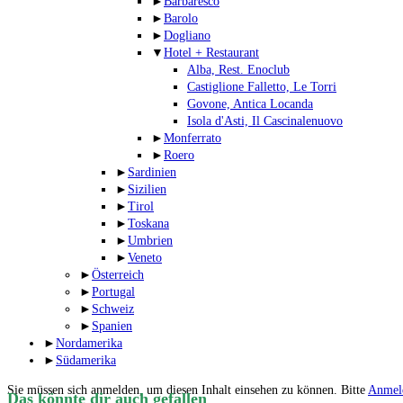
►
Barbaresco
►
Barolo
►
Dogliano
▼
Hotel + Restaurant
Alba, Rest. Enoclub
Castiglione Falletto, Le Torri
Govone, Antica Locanda
Isola d'Asti, Il Cascinalenuovo
►
Monferrato
►
Roero
►
Sardinien
►
Sizilien
►
Tirol
►
Toskana
►
Umbrien
►
Veneto
►
Österreich
►
Portugal
►
Schweiz
►
Spanien
►
Nordamerika
►
Südamerika
Sie müssen sich anmelden, um diesen Inhalt einsehen zu können. Bitte
Anmel
Das könnte dir auch gefallen