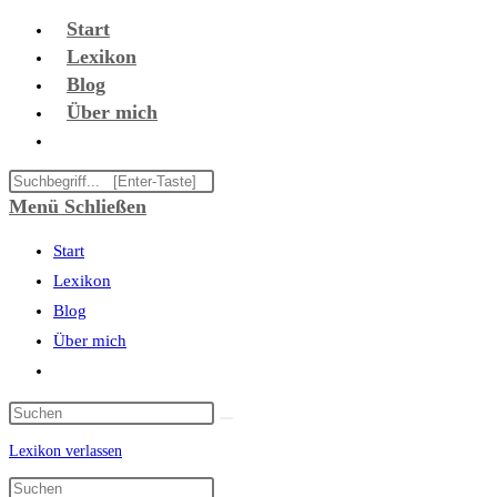
Zum
Start
Inhalt
Lexikon
springen
Blog
Über mich
Website-
Suche
Diese
umschalten
Website
Menü
Schließen
durchsuchen
Start
Lexikon
Blog
Über mich
Website-
Suche
umschalten
Lexikon verlassen