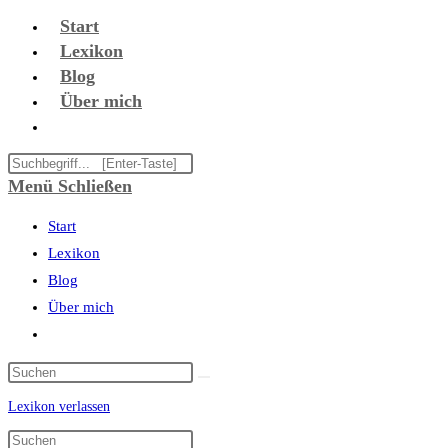
Zum
Start
Inhalt
Lexikon
springen
Blog
Über mich
Website-
Suche
Diese
umschalten
Website
Menü
Schließen
durchsuchen
Start
Lexikon
Blog
Über mich
Website-
Suche
umschalten
Lexikon verlassen