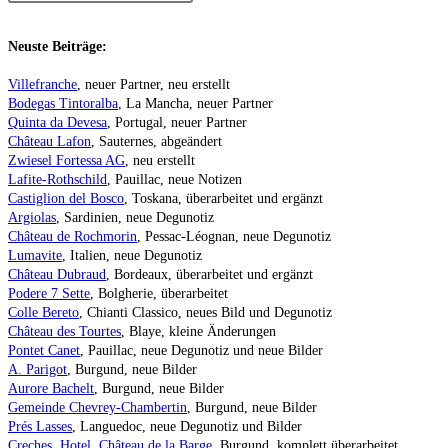
Neuste Beiträge:
Villefranche
, neuer Partner, neu erstellt
Bodegas Tintoralba
, La Mancha, neuer Partner
Quinta da Devesa
, Portugal, neuer Partner
Château Lafon
, Sauternes, abgeändert
Zwiesel Fortessa AG
, neu erstellt
Lafite-Rothschild
, Pauillac, neue Notizen
Castiglion del Bosco
, Toskana, überarbeitet und ergänzt
Argiolas
, Sardinien, neue Degunotiz
Château de Rochmorin
, Pessac-Léognan, neue Degunotiz
Lumavite
, Italien, neue Degunotiz
Château Dubraud
, Bordeaux, überarbeitet und ergänzt
Podere 7 Sette
, Bolgherie, überarbeitet
Colle Bereto
, Chianti Classico, neues Bild und Degunotiz
Château des Tourtes
, Blaye, kleine Änderungen
Pontet Canet
, Pauillac, neue Degunotiz und neue Bilder
A. Parigot
, Burgund, neue Bilder
Aurore Bachelt
, Burgund, neue Bilder
Gemeinde Chevrey-Chambertin
, Burgund, neue Bilder
Prés Lasses
, Languedoc, neue Degunotiz und Bilder
Creches, Hotel, Château de la Barge
, Burgund, komplett überarbeitet