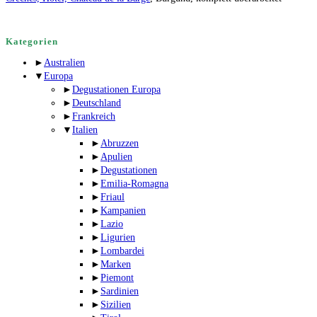
Kategorien
►
Australien
▼
Europa
►
Degustationen Europa
►
Deutschland
►
Frankreich
▼
Italien
►
Abruzzen
►
Apulien
►
Degustationen
►
Emilia-Romagna
►
Friaul
►
Kampanien
►
Lazio
►
Ligurien
►
Lombardei
►
Marken
►
Piemont
►
Sardinien
►
Sizilien