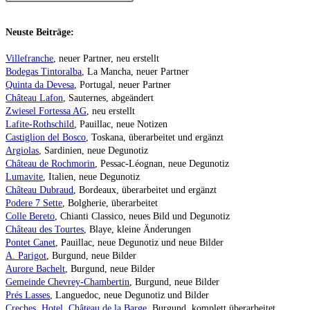
Neuste Beiträge:
Villefranche
, neuer Partner, neu erstellt
Bodegas Tintoralba
, La Mancha, neuer Partner
Quinta da Devesa
, Portugal, neuer Partner
Château Lafon
, Sauternes, abgeändert
Zwiesel Fortessa AG
, neu erstellt
Lafite-Rothschild
, Pauillac, neue Notizen
Castiglion del Bosco
, Toskana, überarbeitet und ergänzt
Argiolas
, Sardinien, neue Degunotiz
Château de Rochmorin
, Pessac-Léognan, neue Degunotiz
Lumavite
, Italien, neue Degunotiz
Château Dubraud
, Bordeaux, überarbeitet und ergänzt
Podere 7 Sette
, Bolgherie, überarbeitet
Colle Bereto
, Chianti Classico, neues Bild und Degunotiz
Château des Tourtes
, Blaye, kleine Änderungen
Pontet Canet
, Pauillac, neue Degunotiz und neue Bilder
A. Parigot
, Burgund, neue Bilder
Aurore Bachelt
, Burgund, neue Bilder
Gemeinde Chevrey-Chambertin
, Burgund, neue Bilder
Prés Lasses
, Languedoc, neue Degunotiz und Bilder
Creches, Hotel, Château de la Barge
, Burgund, komplett überarbeitet