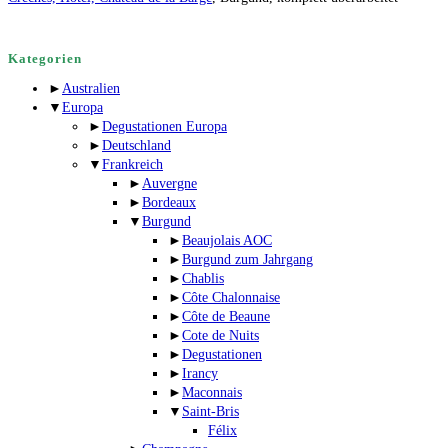
Kategorien
►
Australien
▼
Europa
►
Degustationen Europa
►
Deutschland
▼
Frankreich
►
Auvergne
►
Bordeaux
▼
Burgund
►
Beaujolais AOC
►
Burgund zum Jahrgang
►
Chablis
►
Côte Chalonnaise
►
Côte de Beaune
►
Cote de Nuits
►
Degustationen
►
Irancy
►
Maconnais
▼
Saint-Bris
Félix