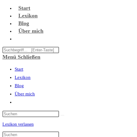
Zum
Start
Inhalt
Lexikon
springen
Blog
Über mich
Website-
Suche
Diese
umschalten
Website
Menü
Schließen
durchsuchen
Start
Lexikon
Blog
Über mich
Website-
Suche
umschalten
Lexikon verlassen