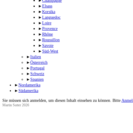
►
Champagne
►
Elsass
►
Korsika
►
Languedoc
►
Loire
►
Provence
►
Rhône
►
Roussillon
►
Savoie
►
Süd-West
►
Italien
►
Österreich
►
Portugal
►
Schweiz
►
Spanien
►
Nordamerika
►
Südamerika
Sie müssen sich anmelden, um diesen Inhalt einsehen zu können. Bitte
Anmel
Martin Sutter 2026