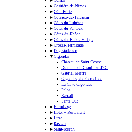
►
Cornas
►
Cositière-de-Nimes
►
Côte-Rôtie
►
Coteaux-du-Tricastin
►
Côtes du Lubéron
►
Côtes du Ventoux
►
Côtes-du-Rhône
►
Côtes-du-Rhône Village
►
Crozes-Hermitage
►
Degustationen
▼
Gigondas
Château de Saint Cosme
Domaine du Grapillon d‘Or
Gabriel Meffre
Gigondas, die Gemeinde
La Cave Gigondas
Palon
Raspail
Santa Duc
►
Hermitage
►
Hotel + Restaurant
►
Lirac
►
Rasteau
►
Saint-Joseph