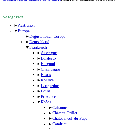
Kategorien
►
Australien
▼
Europa
►
Degustationen Europa
►
Deutschland
▼
Frankreich
►
Auvergne
►
Bordeaux
►
Burgund
►
Champagne
►
Elsass
►
Korsika
►
Languedoc
►
Loire
►
Provence
▼
Rhône
►
Cairanne
►
Château Grillet
►
Châteauneuf-du-Pape
►
Condrieu