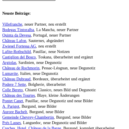
Neuste Beiträge:
Villefranche
, neuer Partner, neu erstellt
Bodegas Tintoralba
, La Mancha, neuer Partner
Quinta da Devesa
, Portugal, neuer Partner
Château Lafon
, Sauternes, abgeändert
Zwiesel Fortessa AG
, neu erstellt
Lafite-Rothschild
, Pauillac, neue Notizen
Castiglion del Bosco
, Toskana, überarbeitet und ergänzt
Argiolas
, Sardinien, neue Degunotiz
Château de Rochmorin
, Pessac-Léognan, neue Degunotiz
Lumavite
, Italien, neue Degunotiz
Château Dubraud
, Bordeaux, überarbeitet und ergänzt
Podere 7 Sette
, Bolgherie, überarbeitet
Colle Bereto
, Chianti Classico, neues Bild und Degunotiz
Château des Tourtes
, Blaye, kleine Änderungen
Pontet Canet
, Pauillac, neue Degunotiz und neue Bilder
A. Parigot
, Burgund, neue Bilder
Aurore Bachelt
, Burgund, neue Bilder
Gemeinde Chevrey-Chambertin
, Burgund, neue Bilder
Prés Lasses
, Languedoc, neue Degunotiz und Bilder
Creches, Hotel, Château de la Barge
, Burgund, komplett überarbeitet