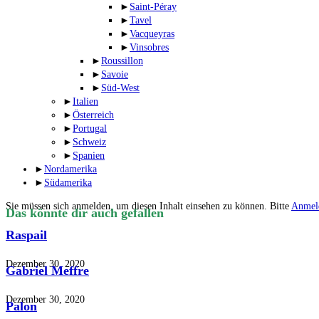
►
Saint-Péray
►
Tavel
►
Vacqueyras
►
Vinsobres
►
Roussillon
►
Savoie
►
Süd-West
►
Italien
►
Österreich
►
Portugal
►
Schweiz
►
Spanien
►
Nordamerika
►
Südamerika
Sie müssen sich anmelden, um diesen Inhalt einsehen zu können. Bitte
Anmel
Das könnte dir auch gefallen
Raspail
Dezember 30, 2020
Gabriel Meffre
Dezember 30, 2020
Palon