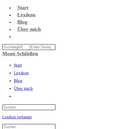
Zum
Start
Inhalt
Lexikon
springen
Blog
Über mich
Website-
Suche
Diese
umschalten
Website
Menü
Schließen
durchsuchen
Start
Lexikon
Blog
Über mich
Website-
Suche
umschalten
Lexikon verlassen