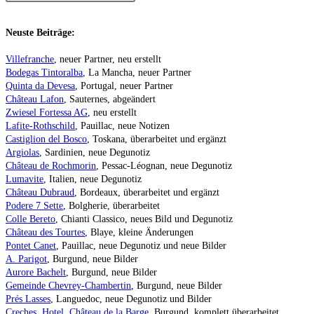
Neuste Beiträge:
Villefranche
, neuer Partner, neu erstellt
Bodegas Tintoralba
, La Mancha, neuer Partner
Quinta da Devesa
, Portugal, neuer Partner
Château Lafon
, Sauternes, abgeändert
Zwiesel Fortessa AG
, neu erstellt
Lafite-Rothschild
, Pauillac, neue Notizen
Castiglion del Bosco
, Toskana, überarbeitet und ergänzt
Argiolas
, Sardinien, neue Degunotiz
Château de Rochmorin
, Pessac-Léognan, neue Degunotiz
Lumavite
, Italien, neue Degunotiz
Château Dubraud
, Bordeaux, überarbeitet und ergänzt
Podere 7 Sette
, Bolgherie, überarbeitet
Colle Bereto
, Chianti Classico, neues Bild und Degunotiz
Château des Tourtes
, Blaye, kleine Änderungen
Pontet Canet
, Pauillac, neue Degunotiz und neue Bilder
A. Parigot
, Burgund, neue Bilder
Aurore Bachelt
, Burgund, neue Bilder
Gemeinde Chevrey-Chambertin
, Burgund, neue Bilder
Prés Lasses
, Languedoc, neue Degunotiz und Bilder
Creches, Hotel, Château de la Barge
, Burgund, komplett überarbeitet