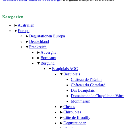
Kategorien
►
Australien
▼
Europa
►
Degustationen Europa
►
Deutschland
▼
Frankreich
►
Auvergne
►
Bordeaux
▼
Burgund
▼
Beaujolais AOC
▼
Beaujolais
Château de l‘Eclair
Château du Chatelard
Das Beaujolais
Domaine de la Chapelle de Vâtre
Mommessin
►
Chénas
►
Chiroubles
►
Côte de Brouilly
►
Degustationen