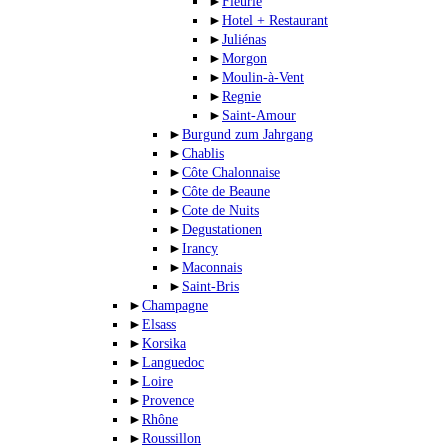
►
Fleurie
►
Hotel + Restaurant
►
Juliénas
►
Morgon
►
Moulin-à-Vent
►
Regnie
►
Saint-Amour
►
Burgund zum Jahrgang
►
Chablis
►
Côte Chalonnaise
►
Côte de Beaune
►
Cote de Nuits
►
Degustationen
►
Irancy
►
Maconnais
►
Saint-Bris
►
Champagne
►
Elsass
►
Korsika
►
Languedoc
►
Loire
►
Provence
►
Rhône
►
Roussillon