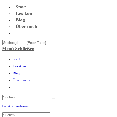
Zum
Start
Inhalt
Lexikon
springen
Blog
Über mich
Website-
Suche
Diese
umschalten
Website
Menü
Schließen
durchsuchen
Start
Lexikon
Blog
Über mich
Website-
Suche
umschalten
Lexikon verlassen