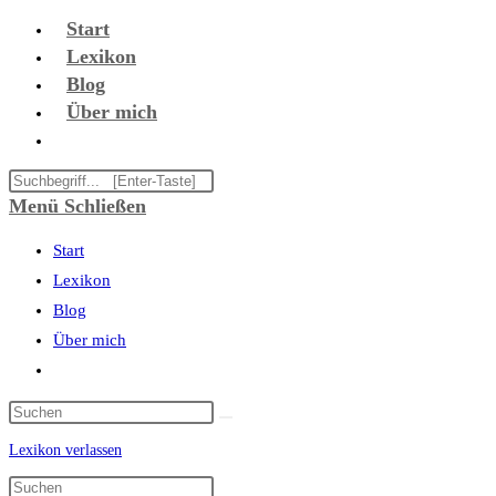
Zum
Start
Inhalt
Lexikon
springen
Blog
Über mich
Website-
Suche
Diese
umschalten
Website
Menü
Schließen
durchsuchen
Start
Lexikon
Blog
Über mich
Website-
Suche
umschalten
Lexikon verlassen