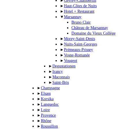
►
Gevrey-Chambertin
►
Haut-Côtes de Nuits
►
Hotel + Restaurant
▼
Marsannay
Bruno Clair
Château de Marsannay
Domaine du Vieux Collège
►
Morey-Saint-Denis
►
Nuits-Saint-Georges
►
Prémeaux-Prissey
►
Vosne-Romanée
►
Vougeot
►
Degustationen
►
Irancy
►
Maconnais
►
Saint-Bris
►
Champagne
►
Elsass
►
Korsika
►
Languedoc
►
Loire
►
Provence
►
Rhône
►
Roussillon