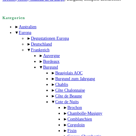
Kategorien
►
Australien
▼
Europa
►
Degustationen Europa
►
Deutschland
▼
Frankreich
►
Auvergne
►
Bordeaux
▼
Burgund
►
Beaujolais AOC
►
Burgund zum Jahrgang
►
Chablis
►
Côte Chalonnaise
►
Côte de Beaune
▼
Cote de Nuits
►
Brochon
►
Chambolle-Musigny
►
Comblanchien
►
Corgoloin
►
Fixin