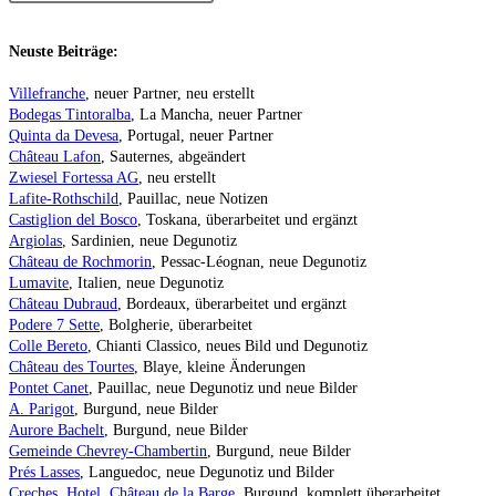
Neuste Beiträge:
Villefranche
, neuer Partner, neu erstellt
Bodegas Tintoralba
, La Mancha, neuer Partner
Quinta da Devesa
, Portugal, neuer Partner
Château Lafon
, Sauternes, abgeändert
Zwiesel Fortessa AG
, neu erstellt
Lafite-Rothschild
, Pauillac, neue Notizen
Castiglion del Bosco
, Toskana, überarbeitet und ergänzt
Argiolas
, Sardinien, neue Degunotiz
Château de Rochmorin
, Pessac-Léognan, neue Degunotiz
Lumavite
, Italien, neue Degunotiz
Château Dubraud
, Bordeaux, überarbeitet und ergänzt
Podere 7 Sette
, Bolgherie, überarbeitet
Colle Bereto
, Chianti Classico, neues Bild und Degunotiz
Château des Tourtes
, Blaye, kleine Änderungen
Pontet Canet
, Pauillac, neue Degunotiz und neue Bilder
A. Parigot
, Burgund, neue Bilder
Aurore Bachelt
, Burgund, neue Bilder
Gemeinde Chevrey-Chambertin
, Burgund, neue Bilder
Prés Lasses
, Languedoc, neue Degunotiz und Bilder
Creches, Hotel, Château de la Barge
, Burgund, komplett überarbeitet