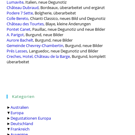
Lumavite
, Italien, neue Degunotiz
Château Dubraud
, Bordeaux, überarbeitet und ergänzt
Podere 7 Sette
, Bolgherie, überarbeitet
Colle Bereto
, Chianti Classico, neues Bild und Degunotiz
Château des Tourtes
, Blaye, kleine Änderungen
Pontet Canet
, Pauillac, neue Degunotiz und neue Bilder
A. Parigot
, Burgund, neue Bilder
Aurore Bachelt
, Burgund, neue Bilder
Gemeinde Chevrey-Chambertin
, Burgund, neue Bilder
Prés Lasses
, Languedoc, neue Degunotiz und Bilder
Creches, Hotel, Château de la Barge
, Burgund, komplett
überarbeitet
Kategorien
►
Australien
▼
Europa
►
Degustationen Europa
►
Deutschland
▼
Frankreich
►
Auvergne