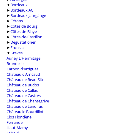
▼
Bordeaux
►
Bordeaux AC
►
Bordeaux Jahrgänge
►
Cérons
►
Côtes de Bourg
►
Côtes-de-Blaye
►
Côtes-de-Castillon
►
Degustationen
►
Fronsac
▼
Graves
Auney L'Hermitage
Brondelle
Carbon d'Artigues
Château d’Arricaud
Château de Beau-Site
Château de Budos
Château de Callac
Château de Castres
Château de Chantegrive
Château de Landiras
Château le Bourdillot
Clos Floridène
Ferrande
Haut-Maray