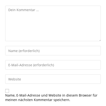
Kommentar
Gib
deinen
Namen
oder
Gib
Benutzernamen
deine
zum
E-
Kommentieren
Mail-
Gib
ein
Adresse
deine
zum
Website-
Kommentieren
URL
ein
ein
Name, E-Mail-Adresse und Website in diesem Browser für
(optional)
meinen nächsten Kommentar speichern.