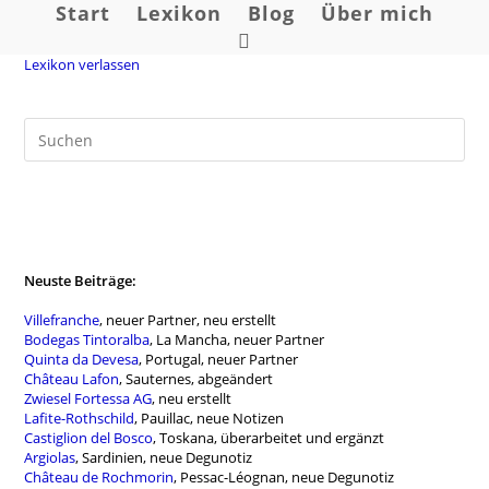
Zum
Start
Lexikon
Blog
Über mich
Inhalt
Website-
springen
Lexikon verlassen
Suche
umschalten
Neuste Beiträge:
Villefranche
, neuer Partner, neu erstellt
Bodegas Tintoralba
, La Mancha, neuer Partner
Quinta da Devesa
, Portugal, neuer Partner
Château Lafon
, Sauternes, abgeändert
Zwiesel Fortessa AG
, neu erstellt
Lafite-Rothschild
, Pauillac, neue Notizen
Castiglion del Bosco
, Toskana, überarbeitet und ergänzt
Argiolas
, Sardinien, neue Degunotiz
Château de Rochmorin
, Pessac-Léognan, neue Degunotiz