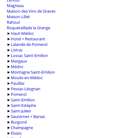
Léhoul
Magneau
Maison des Vins de Graves
Maison Lillet
Rahoul
Roquetaillade la Grange
►
Haut-Médoc
►
Hotel + Restaurant
►
Lalande de Pomerol
►
Listrac
►
Lussac Saint-Emilion
►
Margaux
►
Médoc
►
Montagne Saint-Emilion
►
Moulis-en-Médoc
►
Pauillac
►
Pessac-Léognan
►
Pomerol
►
Saint-Emilion
►
Saint-Estèphe
►
Saint-Julien
►
Sauternes + Barsac
►
Burgund
►
Champagne
►
Elsass