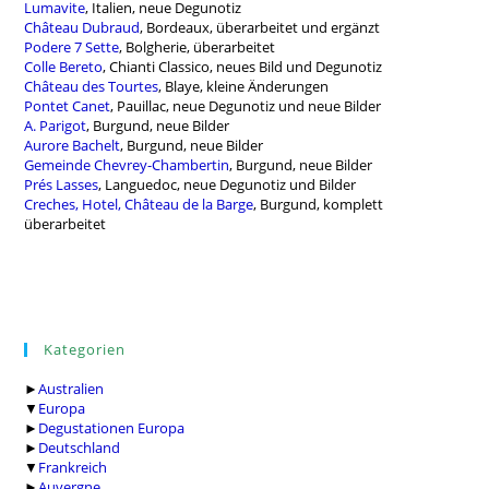
Lumavite
, Italien, neue Degunotiz
Château Dubraud
, Bordeaux, überarbeitet und ergänzt
Podere 7 Sette
, Bolgherie, überarbeitet
Colle Bereto
, Chianti Classico, neues Bild und Degunotiz
Château des Tourtes
, Blaye, kleine Änderungen
Pontet Canet
, Pauillac, neue Degunotiz und neue Bilder
A. Parigot
, Burgund, neue Bilder
Aurore Bachelt
, Burgund, neue Bilder
Gemeinde Chevrey-Chambertin
, Burgund, neue Bilder
Prés Lasses
, Languedoc, neue Degunotiz und Bilder
Creches, Hotel, Château de la Barge
, Burgund, komplett
überarbeitet
Kategorien
►
Australien
▼
Europa
►
Degustationen Europa
►
Deutschland
▼
Frankreich
►
Auvergne