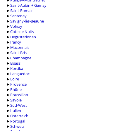
►
Puligny-Montrachet
►
Saint-Aubin + Gamay
►
Saint-Romain
►
Santenay
►
Savigny-lès-Beaune
►
Volnay
►
Cote de Nuits
►
Degustationen
►
Irancy
►
Maconnais
►
Saint-Bris
►
Champagne
►
Elsass
►
Korsika
►
Languedoc
►
Loire
►
Provence
►
Rhône
►
Roussillon
►
Savoie
►
Süd-West
►
Italien
►
Österreich
►
Portugal
►
Schweiz