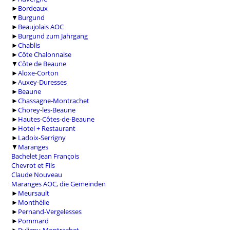
►
Bordeaux
▼
Burgund
►
Beaujolais AOC
►
Burgund zum Jahrgang
►
Chablis
►
Côte Chalonnaise
▼
Côte de Beaune
►
Aloxe-Corton
►
Auxey-Duresses
►
Beaune
►
Chassagne-Montrachet
►
Chorey-les-Beaune
►
Hautes-Côtes-de-Beaune
►
Hotel + Restaurant
►
Ladoix-Serrigny
▼
Maranges
Bachelet Jean François
Chevrot et Fils
Claude Nouveau
Maranges AOC, die Gemeinden
►
Meursault
►
Monthélie
►
Pernand-Vergelesses
►
Pommard