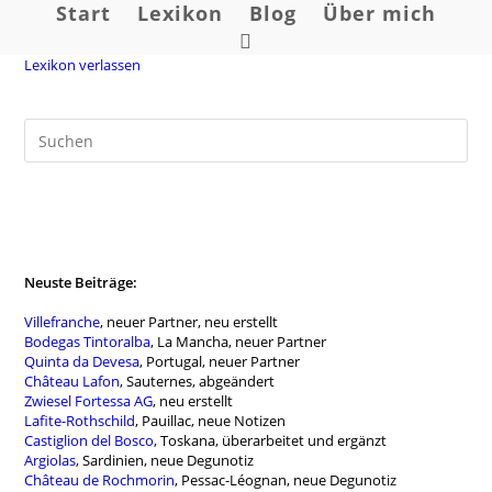
Zum
Start
Lexikon
Blog
Über mich
Inhalt
Website-
springen
Lexikon verlassen
Suche
umschalten
Neuste Beiträge:
Villefranche
, neuer Partner, neu erstellt
Bodegas Tintoralba
, La Mancha, neuer Partner
Quinta da Devesa
, Portugal, neuer Partner
Château Lafon
, Sauternes, abgeändert
Zwiesel Fortessa AG
, neu erstellt
Lafite-Rothschild
, Pauillac, neue Notizen
Castiglion del Bosco
, Toskana, überarbeitet und ergänzt
Argiolas
, Sardinien, neue Degunotiz
Château de Rochmorin
, Pessac-Léognan, neue Degunotiz