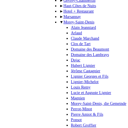
►
Gevrey-Chambertin
►
Haut-Côtes de Nuits
►
Hotel + Restaurant
►
Marsannay
▼
Morey-Saint-Denis
Alain Jeanniard
Arlaud
Claude Marchand
Clos de Tart
Domaine des Beaumont
Domaine des Lambrays
Dujac
Hubert Lignier
Jérôme Castagnier
Lignier Georges et Fils
Lignier-Michelot
Louis Remy
Lucie et Auguste Lignier
Magnien
Morey-Saint-Denis, die Gemeinde
Perrot-Minot
Pierre Amiot & Fils
Ponsot
Robert Groffier