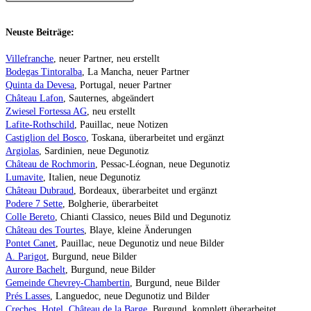
Neuste Beiträge:
Villefranche
, neuer Partner, neu erstellt
Bodegas Tintoralba
, La Mancha, neuer Partner
Quinta da Devesa
, Portugal, neuer Partner
Château Lafon
, Sauternes, abgeändert
Zwiesel Fortessa AG
, neu erstellt
Lafite-Rothschild
, Pauillac, neue Notizen
Castiglion del Bosco
, Toskana, überarbeitet und ergänzt
Argiolas
, Sardinien, neue Degunotiz
Château de Rochmorin
, Pessac-Léognan, neue Degunotiz
Lumavite
, Italien, neue Degunotiz
Château Dubraud
, Bordeaux, überarbeitet und ergänzt
Podere 7 Sette
, Bolgherie, überarbeitet
Colle Bereto
, Chianti Classico, neues Bild und Degunotiz
Château des Tourtes
, Blaye, kleine Änderungen
Pontet Canet
, Pauillac, neue Degunotiz und neue Bilder
A. Parigot
, Burgund, neue Bilder
Aurore Bachelt
, Burgund, neue Bilder
Gemeinde Chevrey-Chambertin
, Burgund, neue Bilder
Prés Lasses
, Languedoc, neue Degunotiz und Bilder
Creches, Hotel, Château de la Barge
, Burgund, komplett überarbeitet