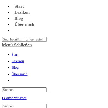
Zum
Start
Inhalt
Lexikon
springen
Blog
Über mich
Website-
Suche
Diese
umschalten
Website
Menü
Schließen
durchsuchen
Start
Lexikon
Blog
Über mich
Website-
Suche
umschalten
Lexikon verlassen