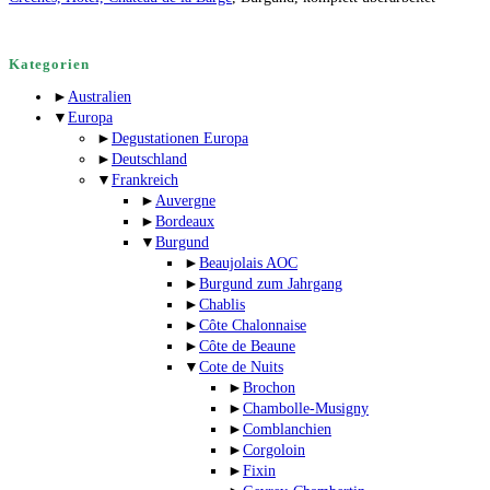
Kategorien
►
Australien
▼
Europa
►
Degustationen Europa
►
Deutschland
▼
Frankreich
►
Auvergne
►
Bordeaux
▼
Burgund
►
Beaujolais AOC
►
Burgund zum Jahrgang
►
Chablis
►
Côte Chalonnaise
►
Côte de Beaune
▼
Cote de Nuits
►
Brochon
►
Chambolle-Musigny
►
Comblanchien
►
Corgoloin
►
Fixin