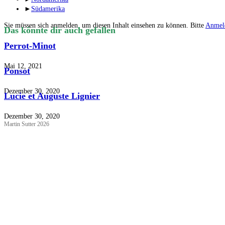
►
Südamerika
Sie müssen sich anmelden, um diesen Inhalt einsehen zu können. Bitte
Anmel
Das könnte dir auch gefallen
Perrot-Minot
Mai 12, 2021
Ponsot
Dezember 30, 2020
Lucie et Auguste Lignier
Dezember 30, 2020
Martin Sutter 2026