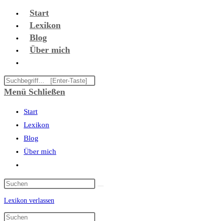
Zum
Start
Inhalt
Lexikon
springen
Blog
Über mich
Website-
Suche
Diese
umschalten
Website
Menü
Schließen
durchsuchen
Start
Lexikon
Blog
Über mich
Website-
Suche
umschalten
Lexikon verlassen