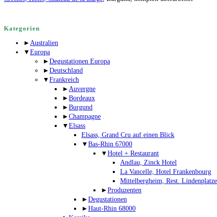
Kategorien
►
Australien
▼
Europa
►
Degustationen Europa
►
Deutschland
▼
Frankreich
►
Auvergne
►
Bordeaux
►
Burgund
►
Champagne
▼
Elsass
Elsass, Grand Cru auf einen Blick
▼
Bas-Rhin 67000
▼
Hotel + Restaurant
Andlau, Zinck Hotel
La Vancelle, Hotel Frankenbourg
Mittelbergheim, Rest. Lindenplatze
►
Produzenten
►
Degustationen
►
Haut-Rhin 68000