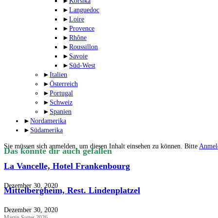
►
Korsika
►
Languedoc
►
Loire
►
Provence
►
Rhône
►
Roussillon
►
Savoie
►
Süd-West
►
Italien
►
Österreich
►
Portugal
►
Schweiz
►
Spanien
►
Nordamerika
►
Südamerika
Sie müssen sich anmelden, um diesen Inhalt einsehen zu können. Bitte
Anmel
Das könnte dir auch gefallen
La Vancelle, Hotel Frankenbourg
Dezember 30, 2020
Mittelbergheim, Rest. Lindenplatzel
Dezember 30, 2020
Martin Sutter 2026