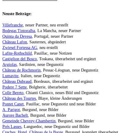
Neuste Beiträge:
Villefranche
, neuer Partner, neu erstellt
Bodegas Tintoralba
, La Mancha, neuer Partner
Quinta da Devesa
, Portugal, neuer Partner
Château Lafon
, Sauternes, abgeändert
Zwiesel Fortessa AG
, neu erstellt
Lafite-Rothschild
, Pauillac, neue Notizen
Castiglion del Bosco
, Toskana, überarbeitet und ergänzt
Argiolas
, Sardinien, neue Degunotiz
Château de Rochmorin
, Pessac-Léognan, neue Degunotiz
Lumavite
, Italien, neue Degunotiz
Château Dubraud
, Bordeaux, überarbeitet und ergänzt
Podere 7 Sette
, Bolgherie, überarbeitet
Colle Bereto
, Chianti Classico, neues Bild und Degunotiz
Château des Tourtes
, Blaye, kleine Änderungen
Pontet Canet
, Pauillac, neue Degunotiz und neue Bilder
A. Parigot
, Burgund, neue Bilder
Aurore Bachelt
, Burgund, neue Bilder
Gemeinde Chevrey-Chambertin
, Burgund, neue Bilder
Prés Lasses
, Languedoc, neue Degunotiz und Bilder
Creches, Hotel, Château de la Barge
, Burgund, komplett überarbeitet