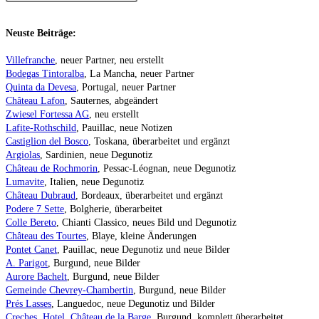
Neuste Beiträge:
Villefranche
, neuer Partner, neu erstellt
Bodegas Tintoralba
, La Mancha, neuer Partner
Quinta da Devesa
, Portugal, neuer Partner
Château Lafon
, Sauternes, abgeändert
Zwiesel Fortessa AG
, neu erstellt
Lafite-Rothschild
, Pauillac, neue Notizen
Castiglion del Bosco
, Toskana, überarbeitet und ergänzt
Argiolas
, Sardinien, neue Degunotiz
Château de Rochmorin
, Pessac-Léognan, neue Degunotiz
Lumavite
, Italien, neue Degunotiz
Château Dubraud
, Bordeaux, überarbeitet und ergänzt
Podere 7 Sette
, Bolgherie, überarbeitet
Colle Bereto
, Chianti Classico, neues Bild und Degunotiz
Château des Tourtes
, Blaye, kleine Änderungen
Pontet Canet
, Pauillac, neue Degunotiz und neue Bilder
A. Parigot
, Burgund, neue Bilder
Aurore Bachelt
, Burgund, neue Bilder
Gemeinde Chevrey-Chambertin
, Burgund, neue Bilder
Prés Lasses
, Languedoc, neue Degunotiz und Bilder
Creches, Hotel, Château de la Barge
, Burgund, komplett überarbeitet