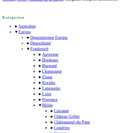
Kategorien
►
Australien
▼
Europa
►
Degustationen Europa
►
Deutschland
▼
Frankreich
►
Auvergne
►
Bordeaux
►
Burgund
►
Champagne
►
Elsass
►
Korsika
►
Languedoc
►
Loire
►
Provence
▼
Rhône
►
Cairanne
►
Château Grillet
►
Châteauneuf-du-Pape
►
Condrieu