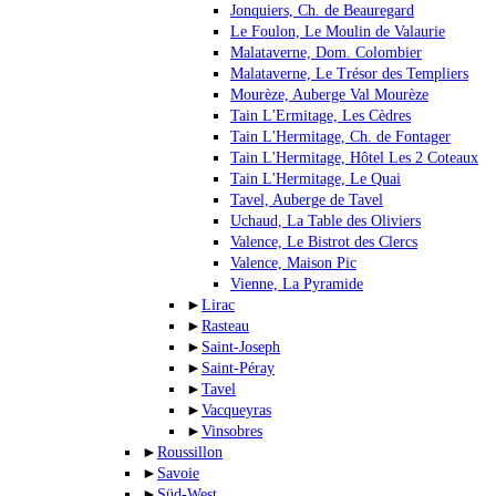
Jonquiers, Ch. de Beauregard
Le Foulon, Le Moulin de Valaurie
Malataverne, Dom. Colombier
Malataverne, Le Trésor des Templiers
Mourèze, Auberge Val Mourèze
Tain L'Ermitage, Les Cèdres
Tain L'Hermitage, Ch. de Fontager
Tain L'Hermitage, Hôtel Les 2 Coteaux
Tain L'Hermitage, Le Quai
Tavel, Auberge de Tavel
Uchaud, La Table des Oliviers
Valence, Le Bistrot des Clercs
Valence, Maison Pic
Vienne, La Pyramide
►
Lirac
►
Rasteau
►
Saint-Joseph
►
Saint-Péray
►
Tavel
►
Vacqueyras
►
Vinsobres
►
Roussillon
►
Savoie
►
Süd-West