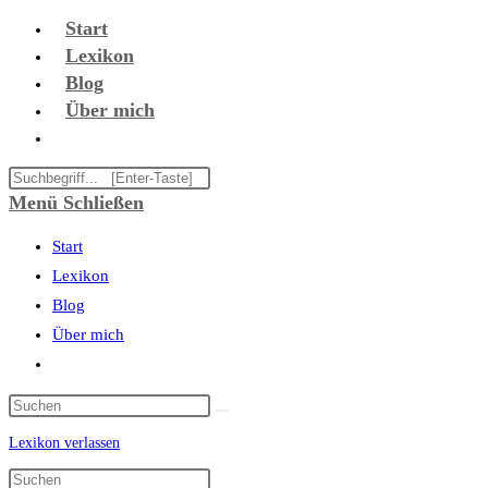
Zum
Start
Inhalt
Lexikon
springen
Blog
Über mich
Website-
Suche
Diese
umschalten
Website
Menü
Schließen
durchsuchen
Start
Lexikon
Blog
Über mich
Website-
Suche
umschalten
Lexikon verlassen