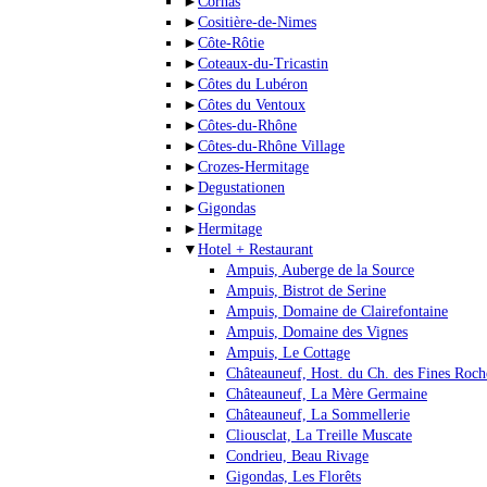
►
Cornas
►
Cositière-de-Nimes
►
Côte-Rôtie
►
Coteaux-du-Tricastin
►
Côtes du Lubéron
►
Côtes du Ventoux
►
Côtes-du-Rhône
►
Côtes-du-Rhône Village
►
Crozes-Hermitage
►
Degustationen
►
Gigondas
►
Hermitage
▼
Hotel + Restaurant
Ampuis, Auberge de la Source
Ampuis, Bistrot de Serine
Ampuis, Domaine de Clairefontaine
Ampuis, Domaine des Vignes
Ampuis, Le Cottage
Châteauneuf, Host. du Ch. des Fines Roch
Châteauneuf, La Mère Germaine
Châteauneuf, La Sommellerie
Cliousclat, La Treille Muscate
Condrieu, Beau Rivage
Gigondas, Les Florêts