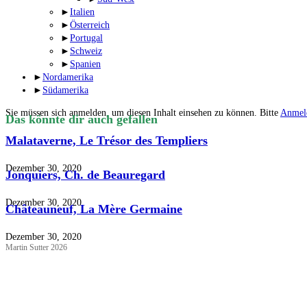
►
Italien
►
Österreich
►
Portugal
►
Schweiz
►
Spanien
►
Nordamerika
►
Südamerika
Sie müssen sich anmelden, um diesen Inhalt einsehen zu können. Bitte
Anmel
Das könnte dir auch gefallen
Malataverne, Le Trésor des Templiers
Dezember 30, 2020
Jonquiers, Ch. de Beauregard
Dezember 30, 2020
Châteauneuf, La Mère Germaine
Dezember 30, 2020
Martin Sutter 2026