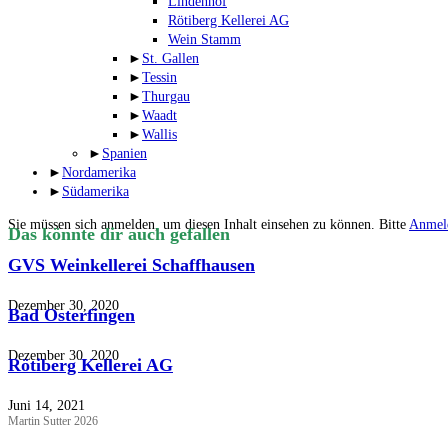
Lindenhof
Rötiberg Kellerei AG
Wein Stamm
►
St. Gallen
►
Tessin
►
Thurgau
►
Waadt
►
Wallis
►
Spanien
►
Nordamerika
►
Südamerika
Sie müssen sich anmelden, um diesen Inhalt einsehen zu können. Bitte
Anmel
Das könnte dir auch gefallen
GVS Weinkellerei Schaffhausen
Dezember 30, 2020
Bad Osterfingen
Dezember 30, 2020
Rötiberg Kellerei AG
Juni 14, 2021
Martin Sutter 2026