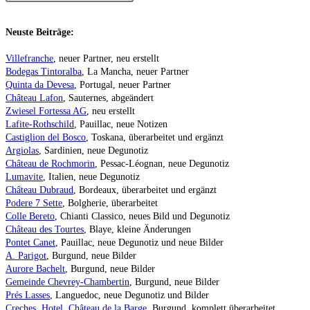
Neuste Beiträge:
Villefranche
, neuer Partner, neu erstellt
Bodegas Tintoralba
, La Mancha, neuer Partner
Quinta da Devesa
, Portugal, neuer Partner
Château Lafon
, Sauternes, abgeändert
Zwiesel Fortessa AG
, neu erstellt
Lafite-Rothschild
, Pauillac, neue Notizen
Castiglion del Bosco
, Toskana, überarbeitet und ergänzt
Argiolas
, Sardinien, neue Degunotiz
Château de Rochmorin
, Pessac-Léognan, neue Degunotiz
Lumavite
, Italien, neue Degunotiz
Château Dubraud
, Bordeaux, überarbeitet und ergänzt
Podere 7 Sette
, Bolgherie, überarbeitet
Colle Bereto
, Chianti Classico, neues Bild und Degunotiz
Château des Tourtes
, Blaye, kleine Änderungen
Pontet Canet
, Pauillac, neue Degunotiz und neue Bilder
A. Parigot
, Burgund, neue Bilder
Aurore Bachelt
, Burgund, neue Bilder
Gemeinde Chevrey-Chambertin
, Burgund, neue Bilder
Prés Lasses
, Languedoc, neue Degunotiz und Bilder
Creches, Hotel, Château de la Barge
, Burgund, komplett überarbeitet