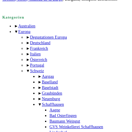
Kategorien
►
Australien
▼
Europa
►
Degustationen Europa
►
Deutschland
►
Frankreich
►
Italien
►
Österreich
►
Portugal
▼
Schweiz
►
Aargau
►
Baselland
►
Baselstadt
►
Graubünden
►
Neuenburg
▼
Schaffhausen
Aagne
Bad Osterfingen
Baumann Weingut
GVS Weinkellerei Schaffhausen