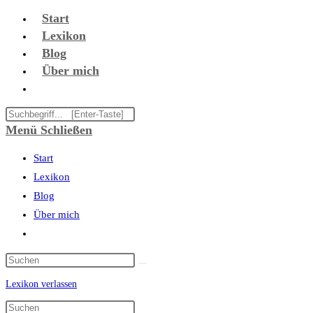
Zum
Start
Inhalt
Lexikon
springen
Blog
Über mich
Website-
Suche
Diese
umschalten
Website
Menü
Schließen
durchsuchen
Start
Lexikon
Blog
Über mich
Website-
Suche
umschalten
Lexikon verlassen