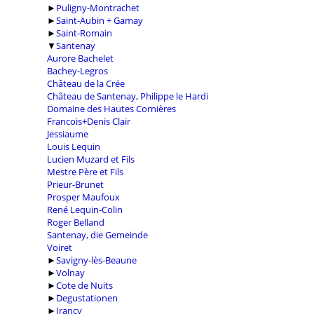
►
Puligny-Montrachet
►
Saint-Aubin + Gamay
►
Saint-Romain
▼
Santenay
Aurore Bachelet
Bachey-Legros
Château de la Crée
Château de Santenay, Philippe le Hardi
Domaine des Hautes Cornières
Francois+Denis Clair
Jessiaume
Louis Lequin
Lucien Muzard et Fils
Mestre Père et Fils
Prieur-Brunet
Prosper Maufoux
René Lequin-Colin
Roger Belland
Santenay, die Gemeinde
Voiret
►
Savigny-lès-Beaune
►
Volnay
►
Cote de Nuits
►
Degustationen
►
Irancy