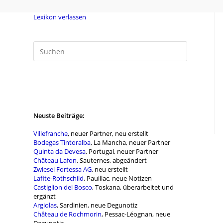
Zum
Inhalt
Lexikon verlassen
springen
Neuste Beiträge:
Villefranche
, neuer Partner, neu erstellt
Bodegas Tintoralba
, La Mancha, neuer Partner
Quinta da Devesa
, Portugal, neuer Partner
Château Lafon
, Sauternes, abgeändert
Zwiesel Fortessa AG
, neu erstellt
Lafite-Rothschild
, Pauillac, neue Notizen
Castiglion del Bosco
, Toskana, überarbeitet und
ergänzt
Argiolas
, Sardinien, neue Degunotiz
Château de Rochmorin
, Pessac-Léognan, neue