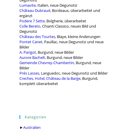
Degunotiz
Lumavite
, Italien, neue Degunotiz
Château Dubraud
, Bordeaux, überarbeitet und
ergänzt
Podere 7 Sette
, Bolgherie, überarbeitet
Colle Bereto
, Chianti Classico, neues Bild und
Degunotiz
Château des Tourtes
, Blaye, kleine Änderungen
Pontet Canet
, Pauillac, neue Degunotiz und neue
Bilder
A. Parigot
, Burgund, neue Bilder
Aurore Bachelt
, Burgund, neue Bilder
Gemeinde Chevrey-Chambertin
, Burgund, neue
Bilder
Prés Lasses
, Languedoc, neue Degunotiz und Bilder
Creches, Hotel, Château de la Barge
, Burgund,
komplett überarbeitet
Kategorien
►
Australien