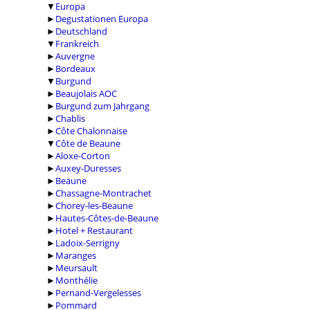
▼
Europa
►
Degustationen Europa
►
Deutschland
▼
Frankreich
►
Auvergne
►
Bordeaux
▼
Burgund
►
Beaujolais AOC
►
Burgund zum Jahrgang
►
Chablis
►
Côte Chalonnaise
▼
Côte de Beaune
►
Aloxe-Corton
►
Auxey-Duresses
►
Beaune
►
Chassagne-Montrachet
►
Chorey-les-Beaune
►
Hautes-Côtes-de-Beaune
►
Hotel + Restaurant
►
Ladoix-Serrigny
►
Maranges
►
Meursault
►
Monthélie
►
Pernand-Vergelesses
►
Pommard