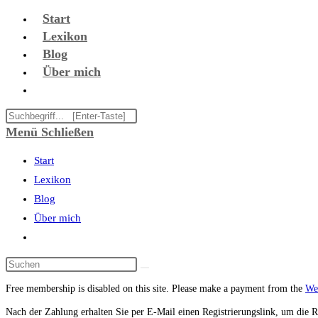
Zum
Start
Inhalt
Lexikon
springen
Blog
Über mich
Website-
Suche
Diese
umschalten
Website
Menü
Schließen
durchsuchen
Start
Lexikon
Blog
Über mich
Website-
Suche
umschalten
Free membership is disabled on this site. Please make a payment from the
Wer
Nach der Zahlung erhalten Sie per E-Mail einen Registrierungslink, um die R