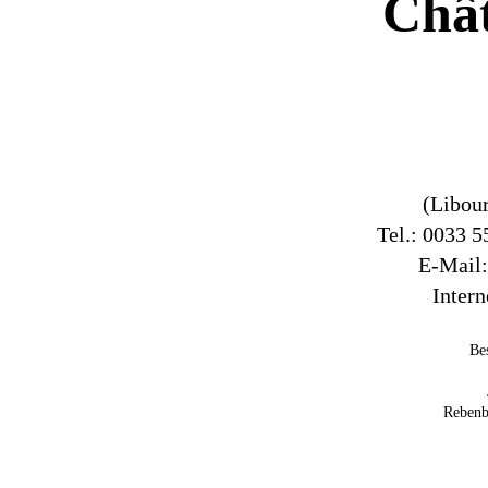
Châ
(Libou
Tel.: 0033 5
E-Mail
Intern
Be
Rebenb