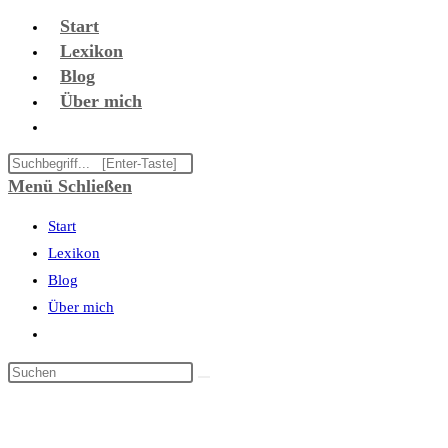
Zum
Start
Inhalt
Lexikon
springen
Blog
Über mich
Website-
Suche
Diese
umschalten
Website
Menü
Schließen
durchsuchen
Start
Lexikon
Blog
Über mich
Website-
Suche
umschalten