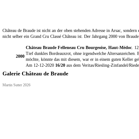
Château de Braude ist nicht an der oben stehenden Adresse in Arsac, sonder
nicht selber ein Grand Cru Classé Château ist. Der Jahrgang 2000 von Braude 
Château Braude Felleneau Cru Bourgeoise, Haut-Médoc
. 1
Tief dunkles Bordeauxrot, ohne irgendwelche Altersanzeichen. 
2000
möchte, könnte das mit diesem, war er in einem guten Keller gel
Am 12-12-2020
16/20
aus dem Veritas/Riesling-Zinfandel/Riede
Galerie Château de Braude
Martin Sutter 2026