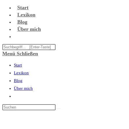
Zum
Start
Inhalt
Lexikon
springen
Blog
Über mich
Website-
Suche
Diese
umschalten
Website
Menü
Schließen
durchsuchen
Start
Lexikon
Blog
Über mich
Website-
Suche
umschalten